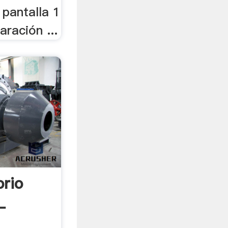
 pantalla 1
aración ...
orio
-