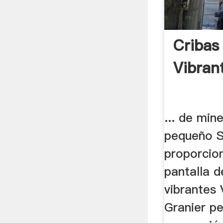
Cribas
Vibran
... de mine
pequeño S
proporcio
pantalla d
vibrantes
Granier p