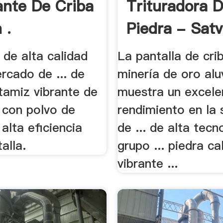
ante De Criba
Trituradora 
 .
Piedra - Satv
s de alta calidad
La pantalla de cri
rcado de ... de
minería de oro alu
tamiz vibrante de
muestra un excele
. con polvo de
rendimiento en la
alta eficiencia
de ... de alta tecn
alla.
grupo ... piedra ca
vibrante ...