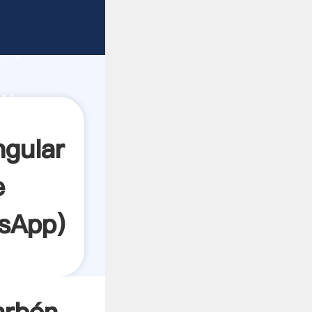
ntalla
acidad
a y
ción
s los
ngular
e
sApp
)