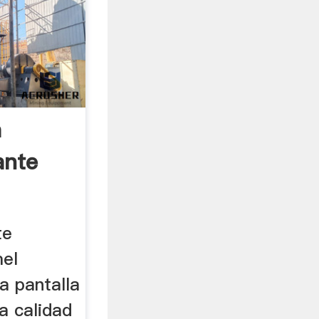
a
ante
te
mel
la pantalla
a calidad