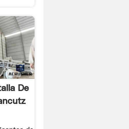
alla De
ancutz