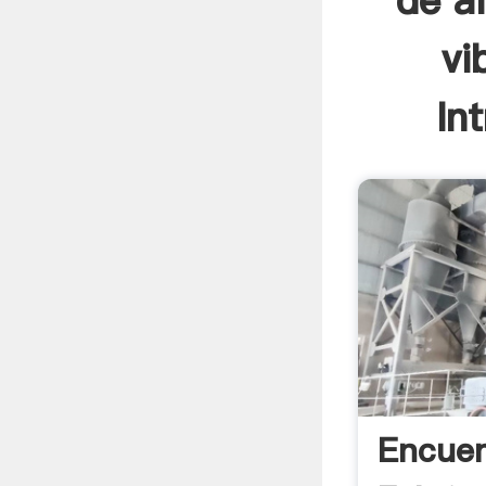
de a
vi
In
Encuen