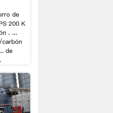
orro de
PS 200 K
n . ...
o/carbón
.. de
.