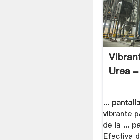
Vibran
Urea -
... pantal
vibrante p
de la ... 
Efectiva d