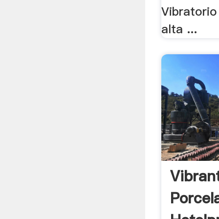
Vibratori
alta ...
Vibran
Porcel