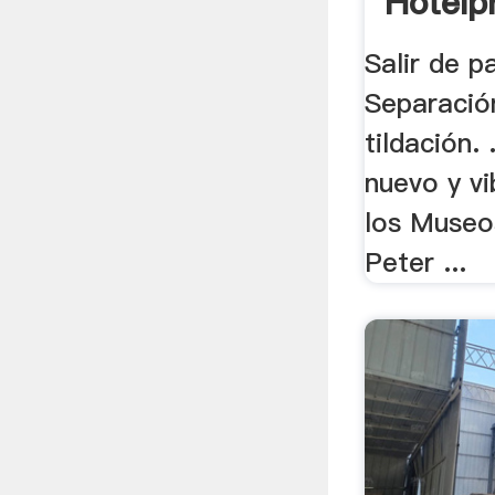
Hotelp
Salir de p
Separación
tildación.
nuevo y vi
los Museo
Peter ...