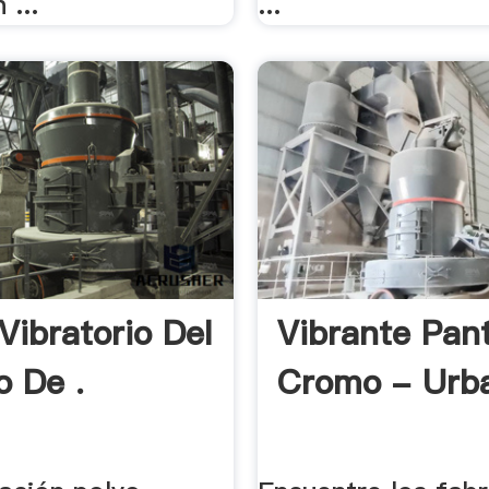
 ...
...
Vibratorio Del
Vibrante Pant
o De .
Cromo - Urb