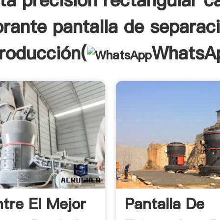
lta precisión rectangular c
brante pantalla de separac
troducción(
WhatsA
tre El Mejor
Pantalla De