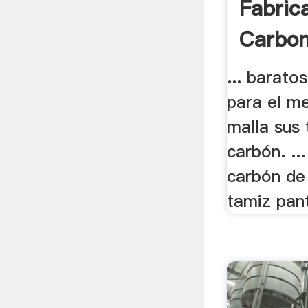
Fabric
Carbon
... barato
para el me
malla sus 
carbón. ..
carbón de 
tamiz pant