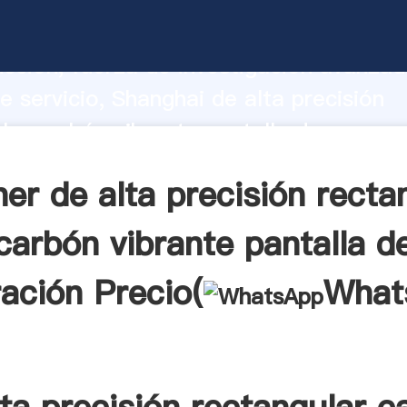
precisión rectangular carbón vibrante pa
ación fabricante Agarrando fuerte cap
cción, fuerza de investigación avanzad
e servicio, Shanghai de alta precisión
lar carbón vibrante pantalla de separa
r crea el valor y aporta valores a todo
er de alta precisión recta
carbón vibrante pantalla d
ación Precio(
What