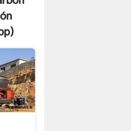
arbón
ión
pp
)