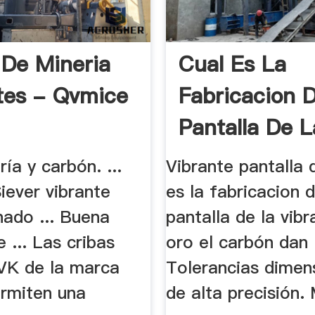
 De Mineria
Cual Es La
tes - Qvmice
Fabricacion 
Pantalla De L
Vibracion .
ría y carbón. ...
Vibrante pantalla d
iever vibrante
es la fabricacion d
nado ... Buena
pantalla de la vib
e ... Las cribas
oro el carbón dan .
 VK de la marca
Tolerancias dimen
ermiten una
de alta precisión.