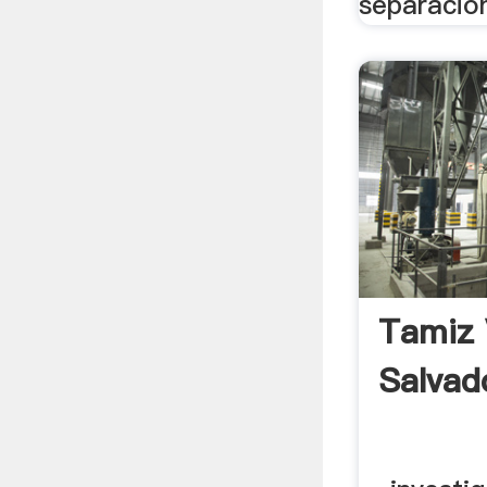
separación
Tamiz 
Salvad