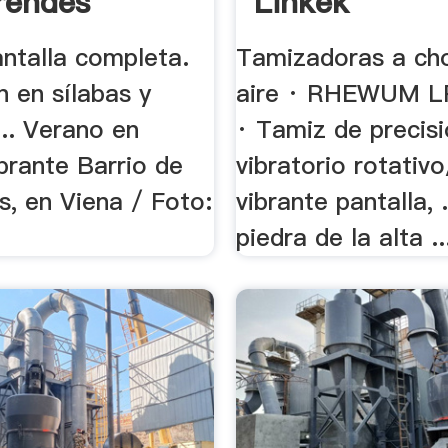
rendes
Linkek
antalla completa.
Tamizadoras a ch
 en sílabas y
aire · RHEWUM L
 ... Verano en
· Tamiz de precisió
brante Barrio de
vibratorio rotativ
s, en Viena / Foto:
vibrante pantalla, .
piedra de la alta ..