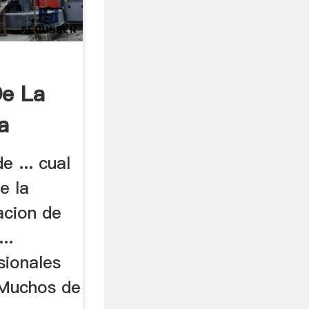
De La
a
e ... cual
e la
racion de
..
sionales
 Muchos de