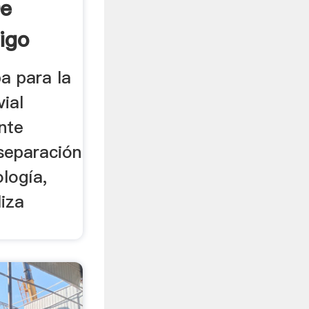
De
igo
ba para la
vial
nte
 separación
ología,
liza