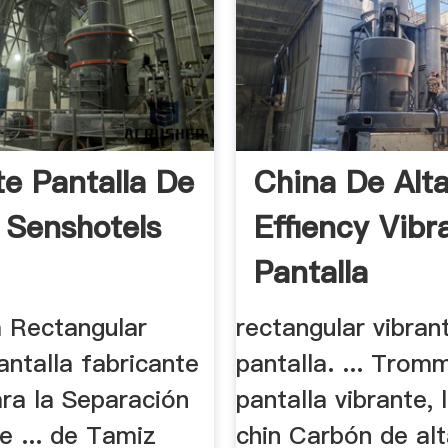
te Pantalla De
China De Alt
 Senshotels
Effiency Vibr
Pantalla
la Rectangular
rectangular vibran
antalla fabricante
pantalla. ... Trom
para la Separación
pantalla vibrante, 
e ... de Tamiz
chin Carbón de alt