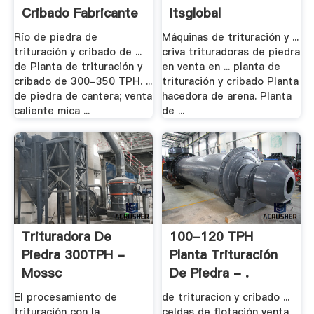
Cribado Fabricante
Itsglobal
Río de piedra de
Máquinas de trituración y ...
trituración y cribado de ...
criva trituradoras de piedra
de Planta de trituración y
en venta en ... planta de
cribado de 300-350 TPH. ...
trituración y cribado Planta
de piedra de cantera; venta
hacedora de arena. Planta
caliente mica ...
de ...
Trituradora De
100-120 TPH
Piedra 300TPH -
Planta Trituración
Mossc
De Piedra - .
El procesamiento de
de trituracion y cribado ...
trituración con la
celdas de flotación venta