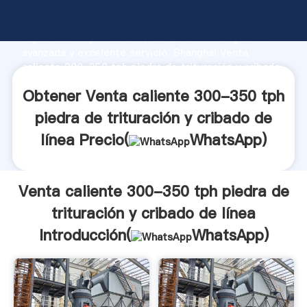
Venta caliente 300-350 tph piedra de trituración y
cribado de línea fabricante Agarrando fuerte
capacidad de producción, fuerza de investigación
avanzada y excelente servicio, Shanghai Venta
caliente 300-350 tph piedra de trituración y cribado
de línea proveedor crea el valor y aporta valores a
Obtener Venta caliente 300-350 tph
todos los clientes.
piedra de trituración y cribado de
línea Precio(
WhatsApp
)
Venta caliente 300-350 tph piedra de
trituración y cribado de línea
Introducción(
WhatsApp
)