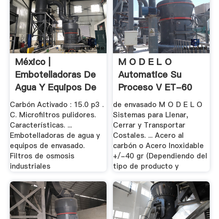
México |
M O D E L O
Embotelladoras De
Automatice Su
Agua Y Equipos De
Proceso V ET-60
.
De .
Carbón Activado : 15.0 p3 .
de envasado M O D E L O
C. Microfiltros pulidores.
Sistemas para Llenar,
Características. ...
Cerrar y Transportar
Embotelladoras de agua y
Costales. ... Acero al
equipos de envasado.
carbón o Acero Inoxidable
Filtros de osmosis
+/-40 gr (Dependiendo del
industriales
tipo de producto y