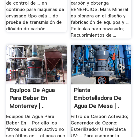
de control de ... en
carbón y obtenga
contínuo para máquinas de
BENEFICIOS. Mars Mineral
envasado tipo caja ... de
es pionera en el diseño y
prueba de transmisión de
fabricación de equipos y ...
dióxido de carbón ...
Películas para envasado;
Recubrimientos de ...
Equipos De Agua
Planta
Para Beber En
Embotelladora De
Monterrey | .
Agua De Mesa | .
Equipos De Agua Para
Filtro de Carbón Activado;
Beber En ... Por ello los
Generador de Ozono;
filtros de carbón activo no
Esterilizador Ultravioleta
son útiles en ... el agua que
UV; ... Para asegurar la