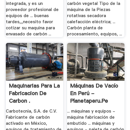
integrada, y es un
carbón vegetal Tipo de la
proveedor profesional de
máquina de la Piezas
equipos de ... buenas
rotativas secadora
tardes,,,necesito favor
calefacción eléctrica; ...
cotizar su maquina para
Carbón planta de
envasado de carbón ...
procesamiento, equipos, ...
Maquinarias Para La
Máquinas De Vacío
Fabricacion De
En Perú -
Carbon .
Planetaperu.pe
Carbotecnia, S.A. de C.V.
... máquinas y equipos -
Fabricante de carbón
máquina fabricación de
activado en México,
embutido ... máquinas y
equipos de tratamiento de
equipos - paleta de carbón