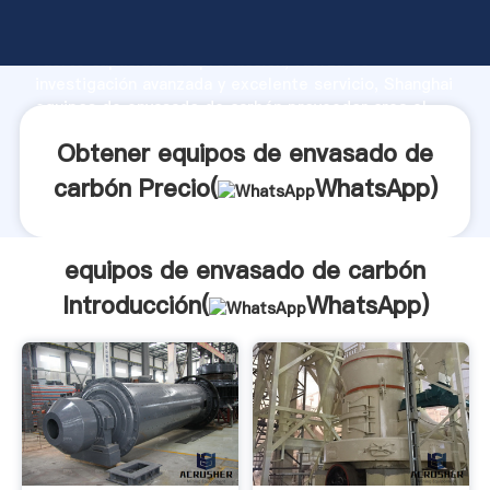
equipos de envasado de carbón fabricante Agarrando
fuerte capacidad de producción, fuerza de
investigación avanzada y excelente servicio, Shanghai
equipos de envasado de carbón proveedor crea el
valor y aporta valores a todos los clientes.
Obtener equipos de envasado de
carbón Precio(
WhatsApp
)
equipos de envasado de carbón
Introducción(
WhatsApp
)