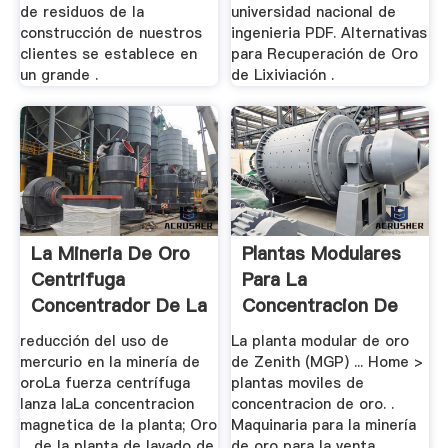
de residuos de la
universidad nacional de
construcción de nuestros
ingenieria PDF. Alternativas
clientes se establece en
para Recuperación de Oro
un grande .
de Lixiviación .
La Mineria De Oro
Plantas Modulares
Centrifuga
Para La
Concentrador De La
Concentracion De
.
Oro ...
reducción del uso de
La planta modular de oro
mercurio en la minería de
de Zenith (MGP) ... Home >
oroLa fuerza centrífuga
plantas moviles de
lanza laLa concentracion
concentracion de oro. .
magnetica de la planta; Oro
Maquinaria para la minería
... de la planta de lavado de
de oro para la venta . ...