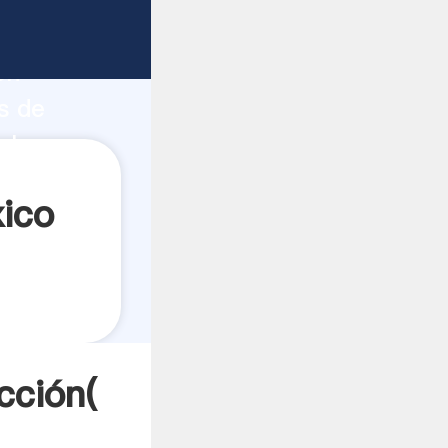
fuerte
ón
s de
alores a
ico
cción(