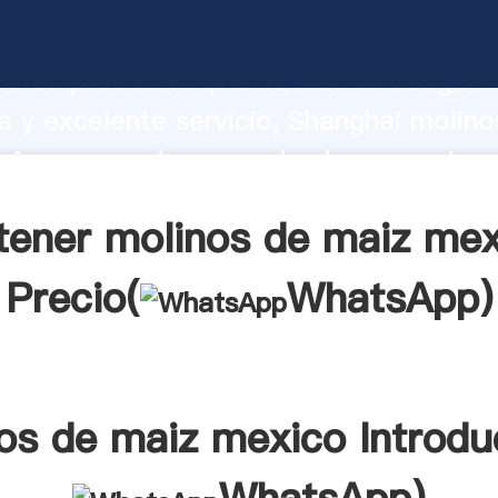
 de maiz mexico fabricante Agarrando 
d de producción, fuerza de investigaci
 y excelente servicio, Shanghai molino
ico proveedor crea el valor y aporta v
s clientes.
tener molinos de maiz mex
Precio(
WhatsApp
)
os de maiz mexico Introdu