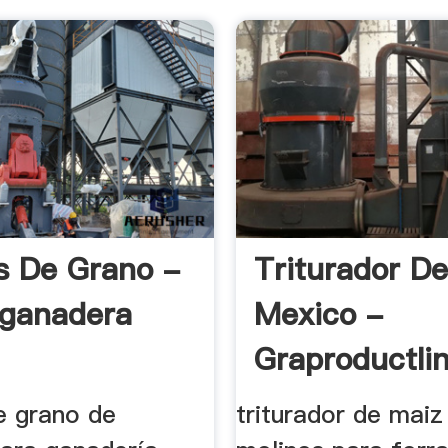
s De Grano -
Triturador D
ganadera
Mexico -
Graproductli
e grano de
triturador de maiz