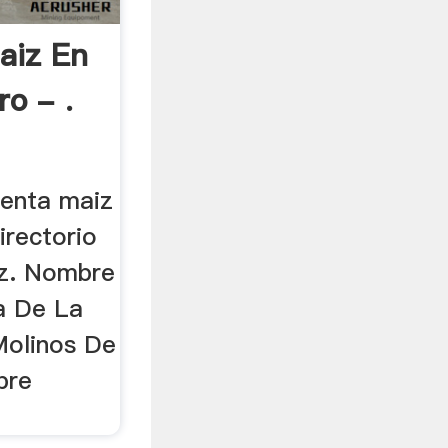
aiz En
ro - .
venta maiz
irectorio
iz. Nombre
la De La
Molinos De
bre