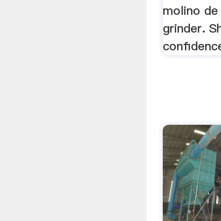
molino de
grinder. S
confidenc