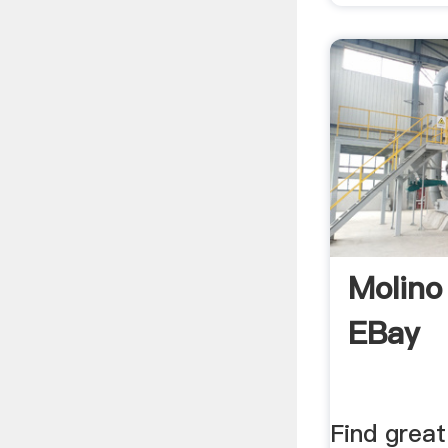
Molino
EBay
Find great