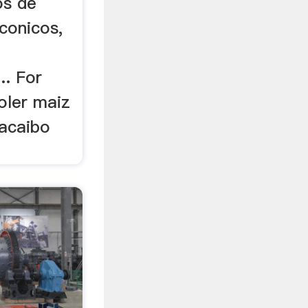
os de
 conicos,
. For
oler maiz
acaibo