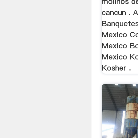
molinos d
cancun . A
Banquetes
Mexico C
Mexico Bo
Mexico K
Kosher .