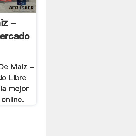
iz -
Mercado
 De Maiz -
do Libre
la mejor
online.