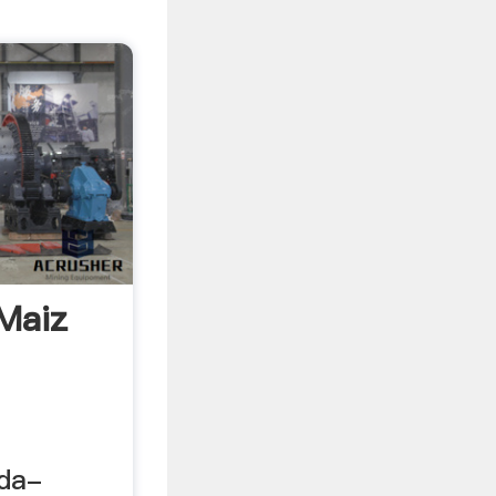
Maiz
nda-