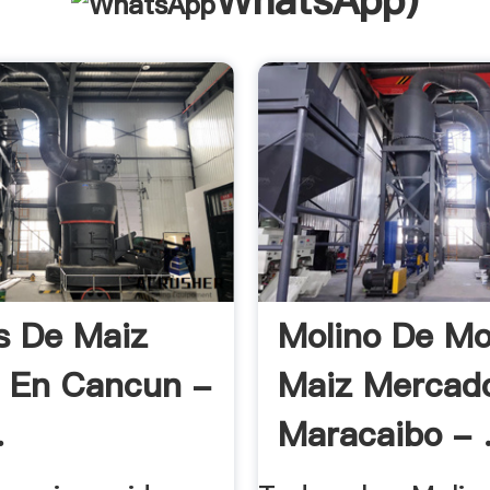
WhatsApp
)
s De Maiz
Molino De Mo
 En Cancun -
Maiz Mercado
.
Maracaibo - 