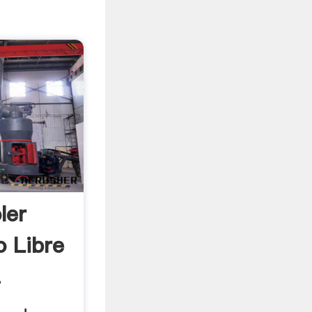
ler
 Libre
.