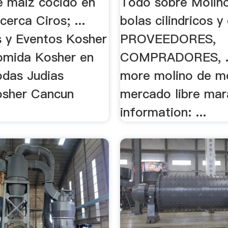
e maiz cocido en
Todo sobre Molin
cerca Ciros; ...
bolas cilindricos y
 y Eventos Kosher
PROVEEDORES,
omida Kosher en
COMPRADORES, ..
das Judias
more molino de m
osher Cancun
mercado libre mar
information: ...