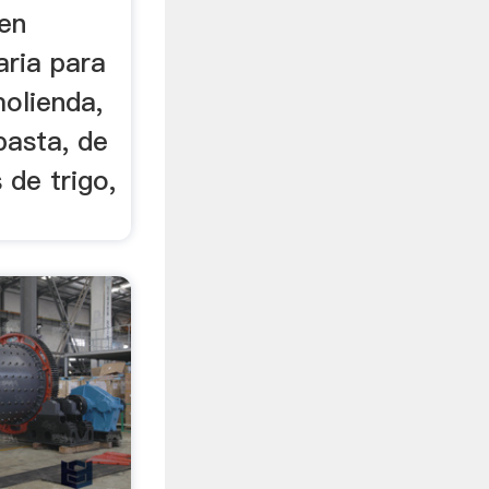
en
aria para
molienda,
pasta, de
 de trigo,