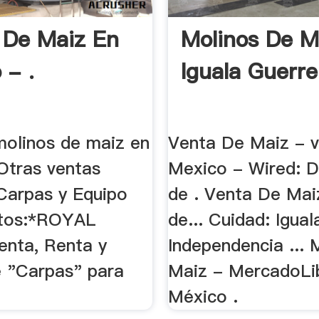
 De Maiz En
Molinos De M
 - .
Iguala Guerre
molinos de maiz en
Venta De Maiz - 
Otras ventas
Mexico - Wired: D
Carpas y Equipo
de . Venta De Ma
ntos:*ROYAL
de... Cuidad: Igua
nta, Renta y
Independencia ... 
e "Carpas" para
Maiz - MercadoLi
México .