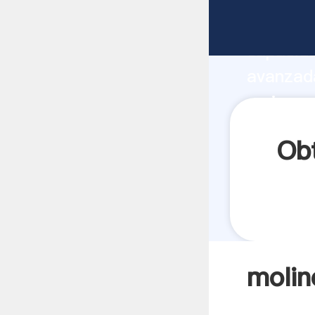
molinos
capacida
avanzada
maiz mex
todos lo
Ob
molin