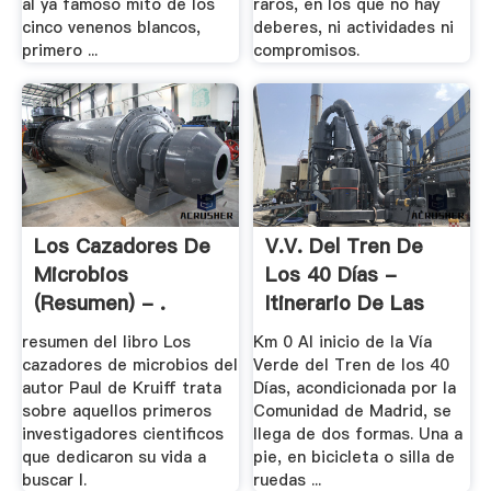
al ya famoso mito de los
raros, en los que no hay
cinco venenos blancos,
deberes, ni actividades ni
primero ...
compromisos.
Los Cazadores De
V.V. Del Tren De
Microbios
Los 40 Días -
(resumen) - .
Itinerario De Las
Vías ...
resumen del libro Los
Km 0 Al inicio de la Vía
cazadores de microbios del
Verde del Tren de los 40
autor Paul de Kruiff trata
Días, acondicionada por la
sobre aquellos primeros
Comunidad de Madrid, se
investigadores cientificos
llega de dos formas. Una a
que dedicaron su vida a
pie, en bicicleta o silla de
buscar l.
ruedas ...