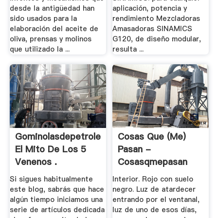
desde la antigüedad han
aplicación, potencia y
sido usados para la
rendimiento Mezcladoras
elaboración del aceite de
Amasadoras SINAMICS
oliva, prensas y molinos
G120, de diseño modular,
que utilizado la ...
resulta ...
Gominolasdepetroleo:
Cosas Que (me)
El Mito De Los 5
Pasan -
Venenos .
Cosasqmepasan
Si sigues habitualmente
Interior. Rojo con suelo
este blog, sabrás que hace
negro. Luz de atardecer
algún tiempo iniciamos una
entrando por el ventanal,
serie de artículos dedicada
luz de uno de esos días,