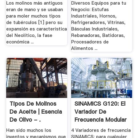
Los molinos más antiguos
Diversos Equipos para tu
eran de mano y se usaban
Negocio: Estufas
para moler muchos tipos
Industriales, Hornos,
de tubérculos [1] pero su
Refrigeradores, Vitrinas,
expansión es característica
Básculas Industriales,
del Neolítico, la fase
Rebanadoras, Batidoras,
económica ...
Procesadores de
Alimentos ...
Tipos De Molinos
SINAMICS G120: El
De Aceite | Esencia
Variador De
De Olivo - .
Frecuencia Modular
Han sido muchos los
4 Variadores de frecuencia
inventos y mecanismos que
SINAMICS: para cualquier