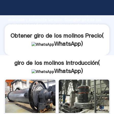
giro de los molinos fabricante Agarrando fuerte
capacidad de producción, fuerza de investigación
avanzada y excelente servicio, Shanghai giro de los
molinos proveedor crea el valor y aporta valores a
todos los clientes.
Obtener giro de los molinos Precio(
WhatsApp
)
giro de los molinos Introducción(
WhatsApp
)