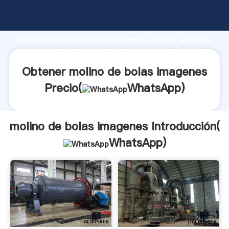
molino de bolas imagenes fabricante Agarrando
fuerte capacidad de producción, fuerza de
investigación avanzada y excelente servicio, Shanghai
molino de bolas imagenes proveedor crea el valor y
aporta valores a todos los clientes.
Obtener molino de bolas imagenes
Precio(
WhatsApp
)
molino de bolas imagenes Introducción(
WhatsApp
)