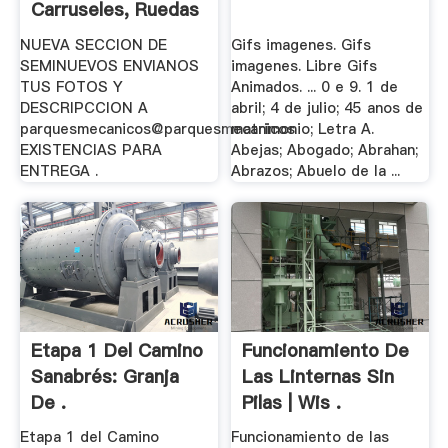
Carruseles, Ruedas
De La .
NUEVA SECCION DE
Gifs imagenes. Gifs
SEMINUEVOS ENVIANOS
imagenes. Libre Gifs
TUS FOTOS Y
Animados. ... 0 e 9. 1 de
DESCRIPCCION A
abril; 4 de julio; 45 anos de
parquesmecanicos@parquesmecanicos
matrimonio; Letra A.
EXISTENCIAS PARA
Abejas; Abogado; Abrahan;
ENTREGA .
Abrazos; Abuelo de la ...
Etapa 1 Del Camino
Funcionamiento De
Sanabrés: Granja
Las Linternas Sin
De .
Pilas | Wis .
Etapa 1 del Camino
Funcionamiento de las