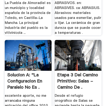
La Puebla de Almoradiel es
ABRASIVOS. en:
un municipio y localidad
ABRASIVES. ca: ABRASIUS.
española de la provincia de
Abrasivos: materiales
Toledo, en Castilla-La
usados para esmerilar, pulir
Mancha. La principal
o lijar. La cerámica de gran
industria del pueblo es la
dureza que se puede cocer
vitivinícola ...
a temperaturas .
Solucion A: "La
Etapa 3 Del Camino
Configuracion En
Primitivo: Salas -
Paralelo No Es .
Camino De .
excelente aporte, no me
Desde el refugio
arrancaba ninguna
orográfico de Salas se
aplicación del office 2010,
asciende hasta la pequeña