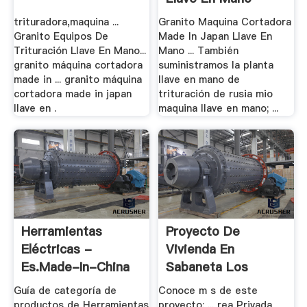
trituradora,maquina ...
Granito Maquina Cortadora
Granito Equipos De
Made In Japan Llave En
Trituración Llave En Mano...
Mano ... También
granito máquina cortadora
suministramos la planta
made in ... granito máquina
llave en mano de
cortadora made in japan
trituración de rusia mio
llave en .
maquina llave en mano; ...
Herramientas
Proyecto De
Eléctricas -
Vivienda En
Es.made-In-China
Sabaneta Los
Molinos
Guía de categoría de
Conoce m s de este
productos de Herramientas
proyecto: ... rea Privada