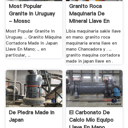
Most Popular
Granito Roca
Granite In Uruguay
Maquinaria De
- Mossc
Mineral Llave En
Mano .
Most Popular Granite In
Libia maquinaria sakle llave
Uruguay. ... Granito Máquina
en mano. granito roca
Cortadora Made In Japan
maquinaria arena llave en
Llave En Mano; ... en
mano Chancadora y . ...
particular, ...
granito maquina cortadora
made in japan llave en .
De Piedra Made In
El Carbonato De
Japan
Calcio Mío Equipo
Llave En Mano