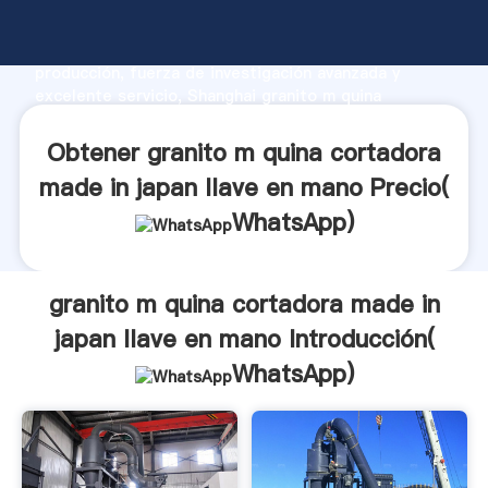
granito m quina cortadora made in japan llave en
mano fabricante Agarrando fuerte capacidad de
producción, fuerza de investigación avanzada y
excelente servicio, Shanghai granito m quina
cortadora made in japan llave en mano proveedor
crea el valor y aporta valores a todos los clientes.
Obtener granito m quina cortadora
made in japan llave en mano Precio(
WhatsApp
)
granito m quina cortadora made in
japan llave en mano Introducción(
WhatsApp
)