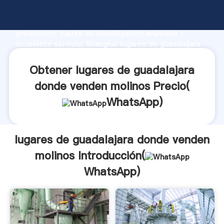
lugares de guadalajara donde venden molinos
fabricante Agarrando fuerte capacidad de
producción, fuerza de investigación avanzada y
excelente servicio, Shanghai lugares de guadalajara
donde venden molinos proveedor crea el valor y
aporta valores a todos los clientes.
Obtener lugares de guadalajara
donde venden molinos Precio(
WhatsApp
)
lugares de guadalajara donde venden
molinos Introducción(
WhatsApp
)