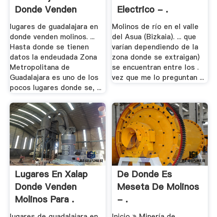
Donde Venden
Electrico - .
Molinos
lugares de guadalajara en
Molinos de río en el valle
donde venden molinos. ...
del Asua (Bizkaia). ... que
Hasta donde se tienen
varían dependiendo de la
datos la endeudada Zona
zona donde se extraigan)
Metropolitana de
se encuentran entre los .
Guadalajara es uno de los
vez que me lo preguntan ...
pocos lugares donde se, ...
Lugares En Xalap
De Donde Es
Donde Venden
Meseta De Molinos
Molinos Para .
- .
lugares de guadalajara en
Inicio » Minería de