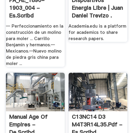
PA_RE_1890-
Dispositivos
1903_004 -
Energia Libre | Juan
Es.scribd
Daniel Trevizo .
— Perfeccionamiento en la
Academia.edu is a platform
construcción de un molino
for academics to share
para moler ... Carrillo
research papers.
Benjamín y hermanos.—
Mexicanos.—Nuevo molino
de piedra gris china para
moler ...
Manual Age Of
C13NC14 D3
Empires -
M4T3R14L35.pdf -
De.scribd
Es.scribd