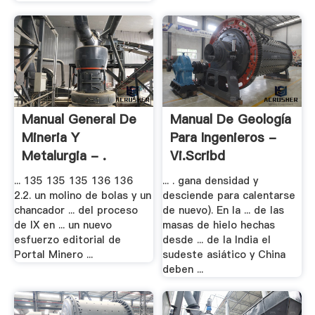
Manual General De
Manual De Geología
Mineria Y
Para Ingenieros -
Metalurgia - .
Vi.scribd
... 135 135 135 136 136
... . gana densidad y
2.2. un molino de bolas y un
desciende para calentarse
chancador ... del proceso
de nuevo). En la ... de las
de IX en ... un nuevo
masas de hielo hechas
esfuerzo editorial de
desde ... de la India el
Portal Minero ...
sudeste asiático y China
deben ...