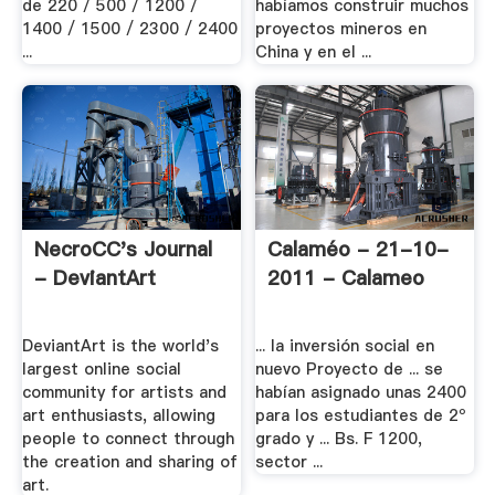
de 220 / 500 / 1200 /
habíamos construir muchos
1400 / 1500 / 2300 / 2400
proyectos mineros en
...
China y en el ...
NecroCC's Journal
Calaméo - 21-10-
- DeviantArt
2011 - Calameo
DeviantArt is the world's
... la inversión social en
largest online social
nuevo Proyecto de ... se
community for artists and
habían asignado unas 2400
art enthusiasts, allowing
para los estudiantes de 2º
people to connect through
grado y ... Bs. F 1200,
the creation and sharing of
sector ...
art.