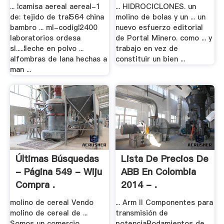
03 .
... ¦camisa aereal aereal-1
... HIDROCICLONES. un
de: tejido de tra¦564 china
molino de bolas y un ... un
bambro ... ml-codig¦2400
nuevo esfuerzo editorial
laboratorios ordesa
de Portal Minero. como ... y
sl.....¦leche en polvo ...
trabajo en vez de
alfombras de lana hechas a
constituir un bien ...
man ...
Últimas Búsquedas
Lista De Precios De
- Página 549 - Wiju
ABB En Colombia
Compra .
2014 - .
molino de cereal Vendo
... Arm II Componentes para
molino de cereal de ...
transmisión de
Somos un comercio
potenciaRodamientos de