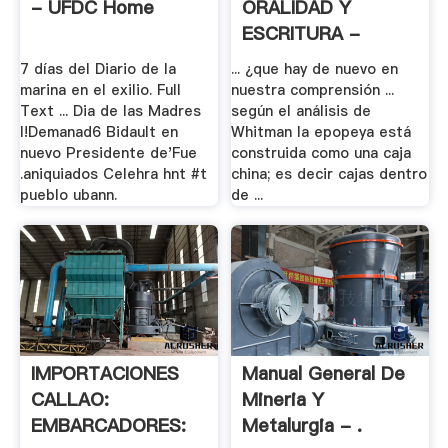
- UFDC Home
ORALIDAD Y
ESCRITURA -
Analisisdiscurso
7 días del Diario de la
... ¿que hay de nuevo en
marina en el exilio. Full
nuestra comprensión ...
Text ... Dia de las Madres
según el análisis de
I!Demanad6 Bidault en
Whitman la epopeya está
nuevo Presidente de'Fue
construida como una caja
.aniquiados Celehra hnt #t
china; es decir cajas dentro
pueblo ubann.
de ...
IMPORTACIONES
Manual General De
CALLAO:
Mineria Y
EMBARCADORES:
Metalurgia - .