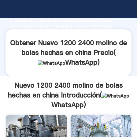
Nuevo 1200 2400 molino de bolas hechas en china
fabricante Agarrando fuerte capacidad de
producción, fuerza de investigación avanzada y
excelente servicio, Shanghai Nuevo 1200 2400
molino de bolas hechas en china proveedor crea el
valor y aporta valores a todos los clientes.
Obtener Nuevo 1200 2400 molino de
bolas hechas en china Precio(
WhatsApp
)
Nuevo 1200 2400 molino de bolas
hechas en china Introducción(
WhatsApp
)