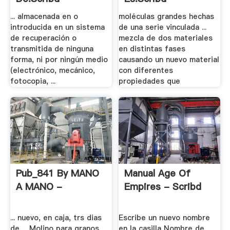
... almacenada en o
moléculas grandes hechas
introducida en un sistema
de una serie vinculada ...
de recuperación o
mezcla de dos materiales
transmitida de ninguna
en distintas fases
forma, ni por ningún medio
causando un nuevo material
(electrónico, mecánico,
con diferentes
fotocopia, ...
propiedades que
Pub_841 By MANO
Manual Age Of
A MANO -
Empires - Scribd
... nuevo, en caja, trs dias
Escribe un nuevo nombre
de ... Molino para granos,
en la casilla Nombre de