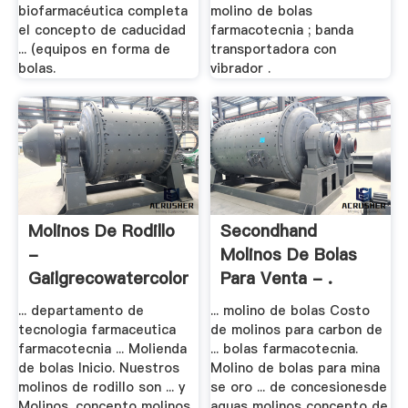
biofarmacéutica completa
molino de bolas
el concepto de caducidad
farmacotecnia ; banda
... (equipos en forma de
transportadora con
bolas.
vibrador .
Molinos De Rodillo
Secondhand
-
Molinos De Bolas
Gailgrecowatercolors.xyz
Para Venta - .
... departamento de
... molino de bolas Costo
tecnologia farmaceutica
de molinos para carbon de
farmacotecnia ... Molienda
... bolas farmacotecnia.
de bolas Inicio. Nuestros
Molino de bolas para mina
molinos de rodillo son ... y
se oro ... de concesionesde
Molinos. concepto molinos
aguas molinos concepto de