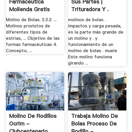
Farmaceutica
Sus Partes |
Molienda Gratis
Trituradora Y .
Ensayos
Molino de Bolas. 3.3.2. ...
molinos de bolas .
Molinos provistos de
impactos y carga pesada,
diferentes tipos de
es la parte más grande de
estrías, ... Objetivo de las
un molino y . y
formas farmacéuticas 4.
funcionamiento de un
Concepto, ...
molino de bolas . muele
Este molino funciona
girando ...
Molino De Rodillos
Trabaja Molino De
Ocrim -
Bolas Proceso De
Clubcentenario
Rodillo - .