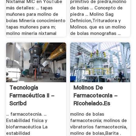
Nixtamal MIC en YouTube
primitivo de piedra,molino
más detalles: ... tapas
de bolas ... Concepto de
muñones para molino de
piedra ... Molino Sag
bolas Minería conocimiento
Definicion,Trituradora y
tapas muñones para m;
Molinos. que es un molino
molino mineria nixtamal
de bolas monografias ...
Tecnología
Molinos De
Farmacéutica II -
Farmacotecnia -
Scribd
Ricohelado.es
... farmacotecnia. ...
molino de bolas
Estabilidad física y
farmacotecnia; molinos de
biofarmacéutica La
vibratorios farmacotecnia,
estabilidad
molino de bolas,Barita .