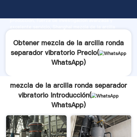
mezcla de la arcilla ronda separador vibratorio
fabricante Agarrando fuerte capacidad de
producción, fuerza de investigación avanzada y
excelente servicio, Shanghai mezcla de la arcilla
ronda separador vibratorio proveedor crea el valor y
aporta valores a todos los clientes.
Obtener mezcla de la arcilla ronda
separador vibratorio Precio(
WhatsApp
)
mezcla de la arcilla ronda separador
vibratorio Introducción(
WhatsApp
)