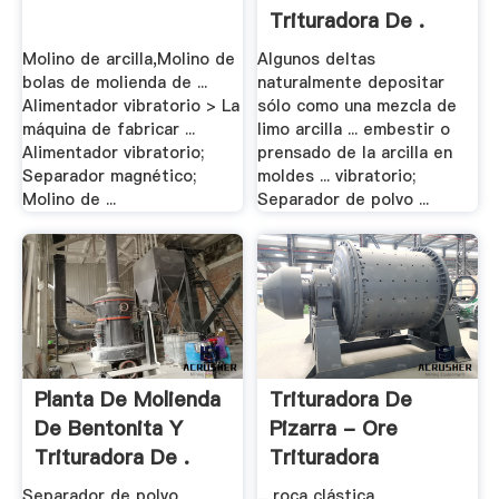
Trituradora De .
Molino de arcilla,Molino de
Algunos deltas
bolas de molienda de ...
naturalmente depositar
Alimentador vibratorio > La
sólo como una mezcla de
máquina de fabricar ...
limo arcilla ... embestir o
Alimentador vibratorio;
prensado de la arcilla en
Separador magnético;
moldes ... vibratorio;
Molino de ...
Separador de polvo ...
Planta De Molienda
Trituradora De
De Bentonita Y
Pizarra - Ore
Trituradora De .
Trituradora
Separador de polvo
... roca clástica