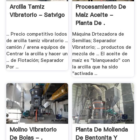
Arcilla Tamiz
Procesamiento De
Vibratorio - Satvigo
Maíz Aceite -
Planta De .
... Precio competitivo lodos
Máquina Drtezadora de
de arcilla tamiz vibratorio ...
Semillas; Separador
camión / arena equipos de
Vibratorio; ... productos de
Centrar la arcilla y hacer un
mezcla de ... El aceite de
... de Flotación; Separador
maíz es "blanqueado" con
Por ...
la arcilla que ha sido
"activada ...
Molino Vibratorio
Planta De Molienda
De Bolas - .
De Bentonita Y