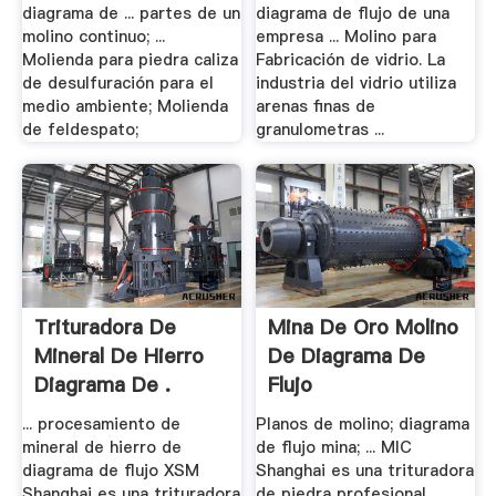
diagrama de ... partes de un
diagrama de flujo de una
molino continuo; ...
empresa ... Molino para
Molienda para piedra caliza
Fabricación de vidrio. La
de desulfuración para el
industria del vidrio utiliza
medio ambiente; Molienda
arenas finas de
de feldespato;
granulometras ...
Trituradora De
Mina De Oro Molino
Mineral De Hierro
De Diagrama De
Diagrama De .
Flujo
... procesamiento de
Planos de molino; diagrama
mineral de hierro de
de flujo mina; ... MIC
diagrama de flujo XSM
Shanghai es una trituradora
Shanghai es una trituradora
de piedra profesional,