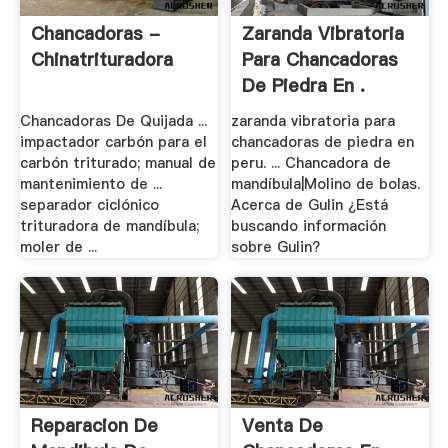
Chancadoras -
Zaranda Vibratoria
Chinatrituradora
Para Chancadoras
De Piedra En .
Chancadoras De Quijada ...
zaranda vibratoria para
impactador carbón para el
chancadoras de piedra en
carbón triturado; manual de
peru. ... Chancadora de
mantenimiento de ...
mandíbula|Molino de bolas.
separador ciclónico
Acerca de Gulin ¿Está
trituradora de mandíbula;
buscando información
moler de ...
sobre Gulin?
Reparacion De
Venta De