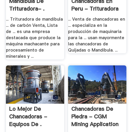
Mandibula De
Chancadoras En
Trituradora- .
Peru - Trituradora
De .
... Trituradora de mandíbula
... Venta de chancadoras en
... de carbón Venta, Lista
... especializa en la
de ... es una empresa
producción de maquinaria
destacada que produce la
para la ... usan mayormente
máquina machacante para
las chancadoras de
procesamiento de
Quijadas o Mandíbula. ...
minerales y ...
Lo Mejor De
Chancadoras De
Chancadoras -
Pìedra - CGM
Equipos De .
Mining Application