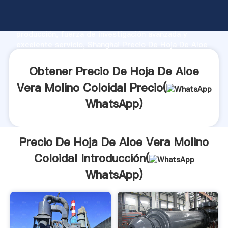
Precio De Hoja De Aloe Vera Molino Coloidal
fabricante Agarrando fuerte capacidad de
producción, fuerza de investigación avanzada y
excelente servicio, Shanghai Precio De Hoja De Aloe
Vera Molino Coloidal proveedor crea el valor y aporta
valores a todos los clientes.
Obtener Precio De Hoja De Aloe
Vera Molino Coloidal Precio(
WhatsApp
)
Precio De Hoja De Aloe Vera Molino
Coloidal Introducción(
WhatsApp
)