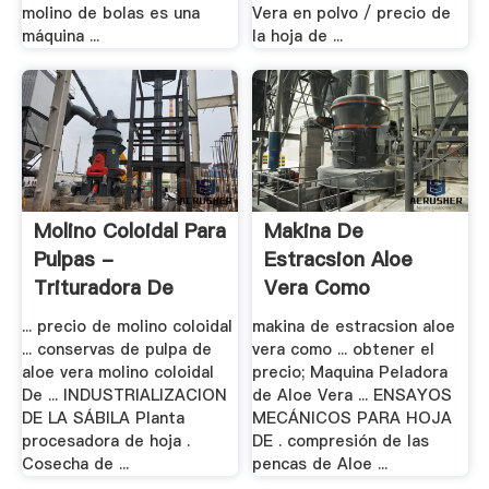
molino de bolas es una
Vera en polvo / precio de
máquina ...
la hoja de ...
Molino Coloidal Para
Makina De
Pulpas -
Estracsion Aloe
Trituradora De
Vera Como
Cono
Estraerle ...
... precio de molino coloidal
makina de estracsion aloe
... conservas de pulpa de
vera como ... obtener el
aloe vera molino coloidal
precio; Maquina Peladora
De ... INDUSTRIALIZACION
de Aloe Vera ... ENSAYOS
DE LA SÁBILA Planta
MECÁNICOS PARA HOJA
procesadora de hoja .
DE . compresión de las
Cosecha de ...
pencas de Aloe ...