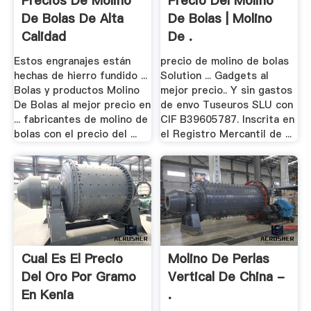
Precios De Molino
Precio Del Molino
De Bolas De Alta
De Bolas | Molino
Calidad
De .
Estos engranajes están
precio de molino de bolas
hechas de hierro fundido ...
Solution ... Gadgets al
Bolas y productos Molino
mejor precio.. Y sin gastos
De Bolas al mejor precio en
de envo Tuseuros SLU con
... fabricantes de molino de
CIF B39605787. Inscrita en
bolas con el precio del ...
el Registro Mercantil de ...
Cual Es El Precio
Molino De Perlas
Del Oro Por Gramo
Vertical De China -
En Kenia
.