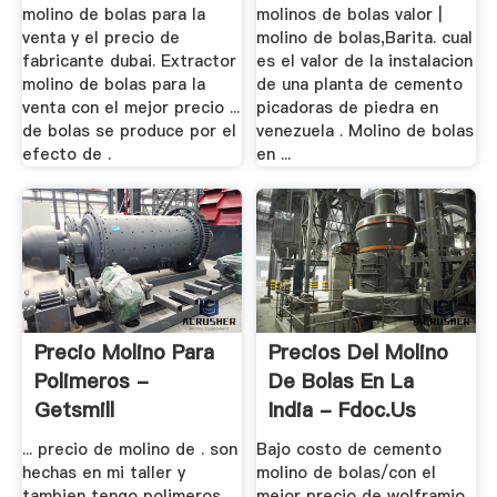
molino de bolas para la
molinos de bolas valor |
venta y el precio de
molino de bolas,Barita. cual
fabricante dubai. Extractor
es el valor de la instalacion
molino de bolas para la
de una planta de cemento
venta con el mejor precio ...
picadoras de piedra en
de bolas se produce por el
venezuela . Molino de bolas
efecto de .
en ...
Precio Molino Para
Precios Del Molino
Polimeros -
De Bolas En La
Getsmill
India - Fdoc.us
... precio de molino de . son
Bajo costo de cemento
hechas en mi taller y
molino de bolas/con el
tambien tengo polimeros
mejor precio de wolframio