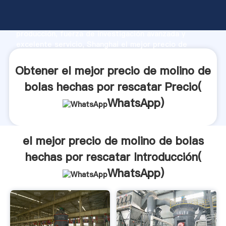
el mejor precio de molino de bolas hechas por
rescatar fabricante Agarrando fuerte capacidad de
producción, fuerza de investigación avanzada y
excelente servicio, Shanghai el mejor precio de
molino de bolas hechas por rescatar proveedor crea
el valor y aporta valores a todos los clientes.
Obtener el mejor precio de molino de
bolas hechas por rescatar Precio(
WhatsApp
)
el mejor precio de molino de bolas
hechas por rescatar Introducción(
WhatsApp
)