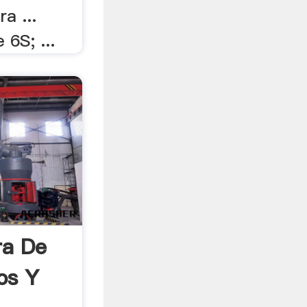
a ...
 6S; ...
ra De
cos Y