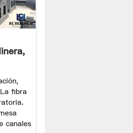
inera,
ación,
 La fibra
ratoria.
 mesa
de canales