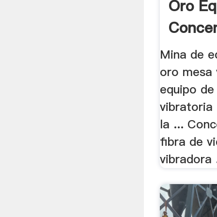
Oro Eq
Concen
Mina de e
oro mesa 
equipo de
vibratoria
la ... Con
fibra de v
vibradora .