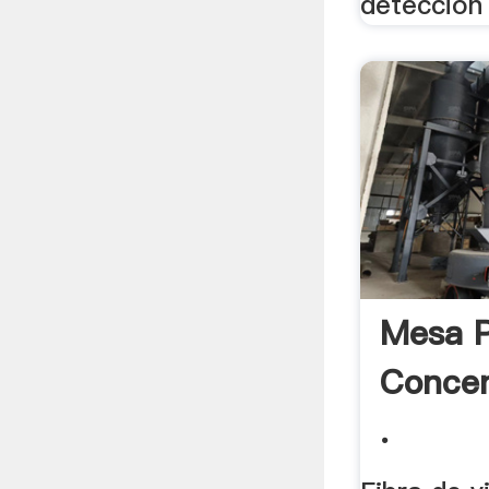
deteccion 
Mesa P
Concen
.