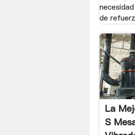
necesidad 
de refuerz
La Mej
S Mes