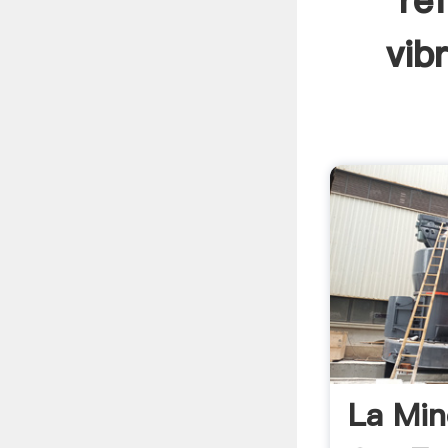
re
vib
La Min