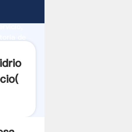
equipo
ucción,
rvicio,
toria de
s a todos
idrio
cio(