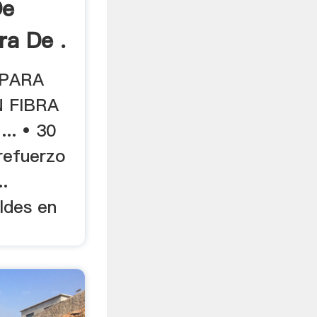
De
ra De .
 PARA
 FIBRA
.. • 30
refuerzo
..
ldes en