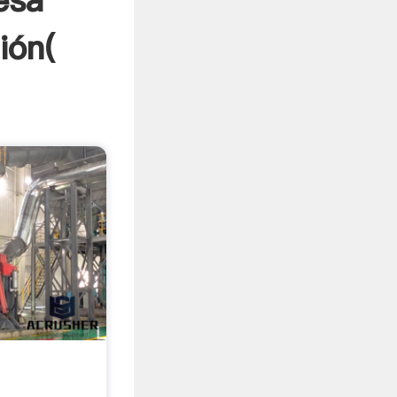
esa
ión(