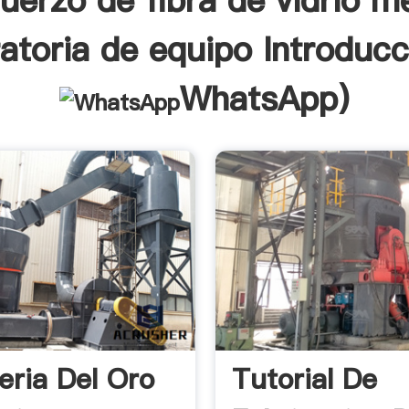
fuerzo de fibra de vidrio m
ratoria de equipo Introducc
WhatsApp
)
eria Del Oro
Tutorial De