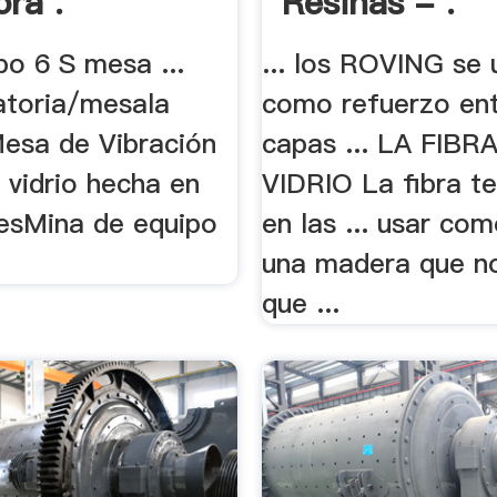
ora .
Resinas - .
ipo 6 S mesa ...
... los ROVING se u
atoria/mesala
como refuerzo ent
Mesa de Vibración
capas ... LA FIBR
e vidrio hecha en
VIDRIO La fibra te
 esMina de equipo
en las ... usar co
una madera que n
que ...