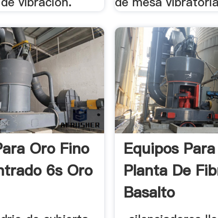
de vibracion.
de mesa vibratoria
ara Oro Fino
Equipos Para
trado 6s Oro
Planta De Fib
Basalto