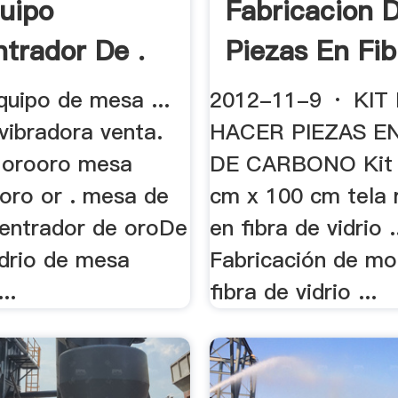
uipo
Fabricacion 
trador De .
Piezas En Fib
quipo de mesa ...
2012-11-9 · KIT
vibradora venta.
HACER PIEZAS EN
 orooro mesa
DE CARBONO Kit .
 oro or . mesa de
cm x 100 cm tela 
centrador de oroDe
en fibra de vidrio .
idrio de mesa
Fabricación de mo
..
fibra de vidrio ...