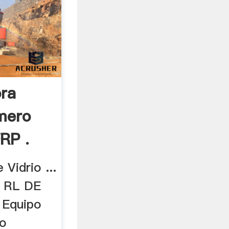
ra
ímero
RP .
 Vidrio ...
 RL DE
 Equipo
co