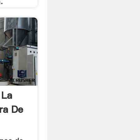
.
 La
ra De