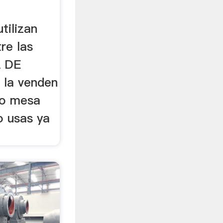
tilizan
re las
A DE
 la venden
mo mesa
o usas ya