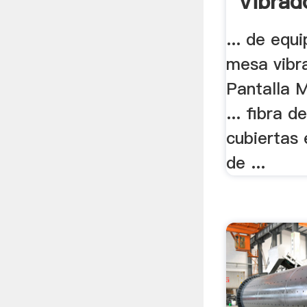
Vibrad
... de equ
mesa vibr
Pantalla 
... fibra d
cubiertas
de ...