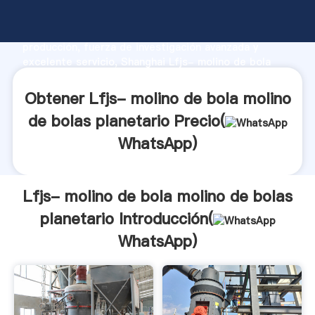
Lfjs- molino de bola molino de bolas planetario
fabricante Agarrando fuerte capacidad de
producción, fuerza de investigación avanzada y
excelente servicio, Shanghai Lfjs- molino de bola
molino de bolas planetario proveedor crea el valor y
aporta valores a todos los clientes.
Obtener Lfjs- molino de bola molino
de bolas planetario Precio(
WhatsApp
)
Lfjs- molino de bola molino de bolas
planetario Introducción(
WhatsApp
)