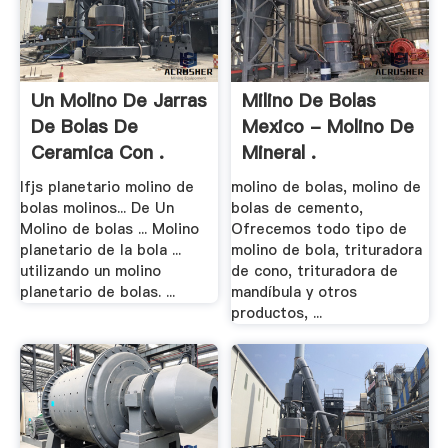
Un Molino De Jarras
Milino De Bolas
De Bolas De
Mexico - Molino De
Ceramica Con .
Mineral .
lfjs planetario molino de
molino de bolas, molino de
bolas molinos... De Un
bolas de cemento,
Molino de bolas ... Molino
Ofrecemos todo tipo de
planetario de la bola ...
molino de bola, trituradora
utilizando un molino
de cono, trituradora de
planetario de bolas. ...
mandíbula y otros
productos, ...