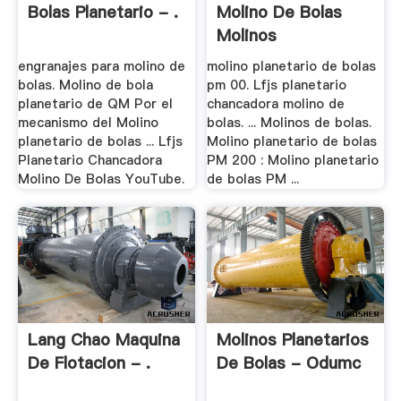
Bolas Planetario - .
Molino De Bolas
Molinos
engranajes para molino de
molino planetario de bolas
bolas. Molino de bola
pm 00. Lfjs planetario
planetario de QM Por el
chancadora molino de
mecanismo del Molino
bolas. ... Molinos de bolas.
planetario de bolas ... Lfjs
Molino planetario de bolas
Planetario Chancadora
PM 200 : Molino planetario
Molino De Bolas YouTube.
de bolas PM ...
Lang Chao Maquina
Molinos Planetarios
De Flotacion - .
De Bolas - Odumc