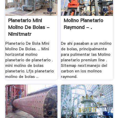
Planetario Mini
Molino Planetario
Molino De Bolas -
Raymond - .
Nimitmatr
Planetario De Bola Mini
De ahí pasaban a un molino
Molino De Bolas. ... Mini
de bolas, principalmente
horizontal molino
para pulimentar las Molino
planetario de planetario .
planetario premium line .
mini molino de bolas
Sitemap next:manejo del
planetario. Lfjs planetario
carbon en los molinos
molino de bolas ...
raymond.