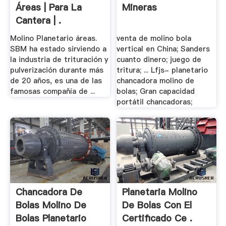
Áreas | Para La
Mineras
Cantera | .
Molino Planetario áreas.
venta de molino bola
SBM ha estado sirviendo a
vertical en China; Sanders
la industria de trituración y
cuanto dinero; juego de
pulverización durante más
tritura; ... Lfjs- planetario
de 20 años, es una de las
chancadora molino de
famosas compañía de ...
bolas; Gran capacidad
portátil chancadoras;
Chancadora De
Planetaria Molino
Bolas Molino De
De Bolas Con El
Bolas Planetario
Certificado Ce .