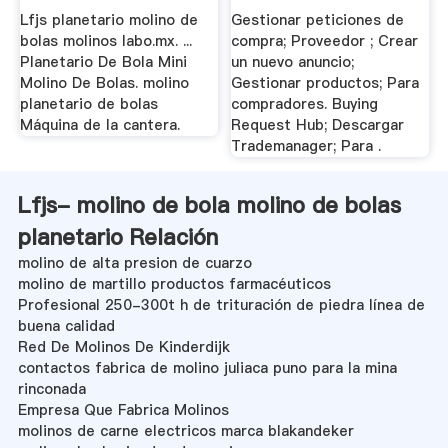
Lfjs planetario molino de
Gestionar peticiones de
bolas molinos labo.mx. ...
compra; Proveedor ; Crear
Planetario De Bola Mini
un nuevo anuncio;
Molino De Bolas. molino
Gestionar productos; Para
planetario de bolas
compradores. Buying
Máquina de la cantera.
Request Hub; Descargar
Trademanager; Para .
Lfjs- molino de bola molino de bolas
planetario Relación
molino de alta presion de cuarzo
molino de martillo productos farmacéuticos
Profesional 250-300t h de trituración de piedra línea de
buena calidad
Red De Molinos De Kinderdijk
contactos fabrica de molino juliaca puno para la mina
rinconada
Empresa Que Fabrica Molinos
molinos de carne electricos marca blakandeker