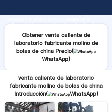
venta caliente de laboratorio fabricante molino de
bolas de china fabricante Agarrando fuerte
capacidad de producción, fuerza de investigación
avanzada y excelente servicio, Shanghai venta
caliente de laboratorio fabricante molino de bolas de
china proveedor crea el valor y aporta valores a
Obtener venta caliente de
todos los clientes.
laboratorio fabricante molino de
bolas de china Precio(
WhatsApp
)
venta caliente de laboratorio
fabricante molino de bolas de china
Introducción(
WhatsApp
)