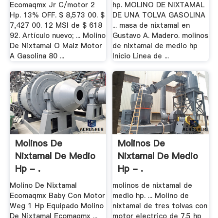
Ecomaqmx Jr C/motor 2
hp. MOLINO DE NIXTAMAL
Hp. 13% OFF. $ 8,573 00. $
DE UNA TOLVA GASOLINA
7,427 00. 12 MSI de $ 618
... masa de nixtamal en
92. Artículo nuevo; ... Molino
Gustavo A. Madero. molinos
De Nixtamal O Maiz Motor
de nixtamal de medio hp
A Gasolina 80 ...
Inicio Linea de ...
Molinos De
Molinos De
Nixtamal De Medio
Nixtamal De Medio
Hp - .
Hp - .
Molino De Nixtamal
molinos de nixtamal de
Ecomaqmx Baby Con Motor
medio hp. ... Molino de
Weg 1 Hp Equipado Molino
nixtamal de tres tolvas con
De Nixtamal Ecomaqmx ...
motor electrico de 7.5 hp