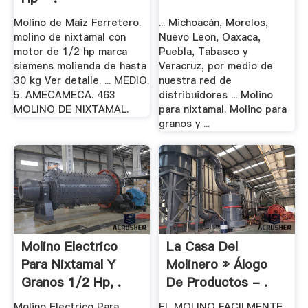
Molino de Maiz Ferretero.
... Michoacán, Morelos,
molino de nixtamal con
Nuevo Leon, Oaxaca,
motor de 1/2 hp marca
Puebla, Tabasco y
siemens molienda de hasta
Veracruz, por medio de
30 kg Ver detalle. ... MEDIO.
nuestra red de
5. AMECAMECA. 463
distribuidores ... Molino
MOLINO DE NIXTAMAL.
para nixtamal. Molino para
granos y ...
Molino Electrico
La Casa Del
Para Nixtamal Y
Molinero » Álogo
Granos 1/2 Hp, .
De Productos - .
Molino Electrico Para
EL MOLINO FACILMENTE