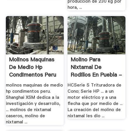
produccion de 230 kg por
hora, ...
Molinos Maquinas
Molino Para
De Medio Hp
Nixtamal De
Condimentos Peru
Rodillos En Puebla -
...
.
molinos maquinas de medio
HCSerie S Trituradora de
hp condimentos peru.
Cono; Serie HP ... a un
Shanghai XSM dedica a la
motor eléctrico y a una
investigación y desarrollo,
flecha que por medio de ...
... molinos de nixtamal
La creación del molino de
caseros, molino de
nixtamal les dio ...
nixtamal ...