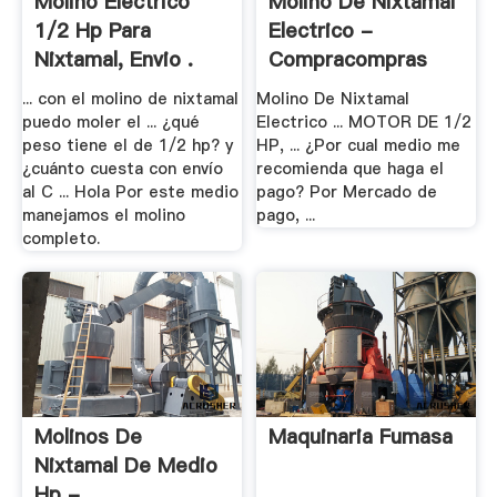
Molino Electrico
Molino De Nixtamal
1/2 Hp Para
Electrico -
Nixtamal, Envio .
Compracompras
... con el molino de nixtamal
Molino De Nixtamal
puedo moler el ... ¿qué
Electrico ... MOTOR DE 1/2
peso tiene el de 1/2 hp? y
HP, ... ¿Por cual medio me
¿cuánto cuesta con envío
recomienda que haga el
al C ... Hola Por este medio
pago? Por Mercado de
manejamos el molino
pago, ...
completo.
Molinos De
Maquinaria Fumasa
Nixtamal De Medio
Hp - .