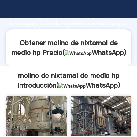
molino de nixtamal de medio hp fabricante Agarrando
fuerte capacidad de producción, fuerza de
investigación avanzada y excelente servicio, Shanghai
molino de nixtamal de medio hp proveedor crea el
valor y aporta valores a todos los clientes.
Obtener molino de nixtamal de
medio hp Precio(
WhatsApp
)
molino de nixtamal de medio hp
Introducción(
WhatsApp
)