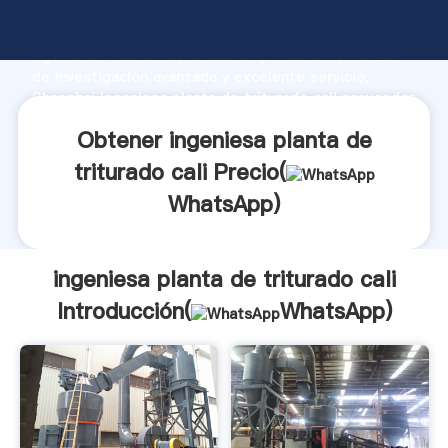
ingeniesa planta de triturado cali fabricante
Agarrando fuerte capacidad de producción, fuerza
de investigación avanzada y excelente servicio,
Shanghai ingeniesa planta de triturado cali proveedor
crea el valor y aporta valores a todos los clientes.
Obtener ingeniesa planta de
triturado cali Precio(
WhatsApp
)
ingeniesa planta de triturado cali
Introducción(
WhatsApp
)