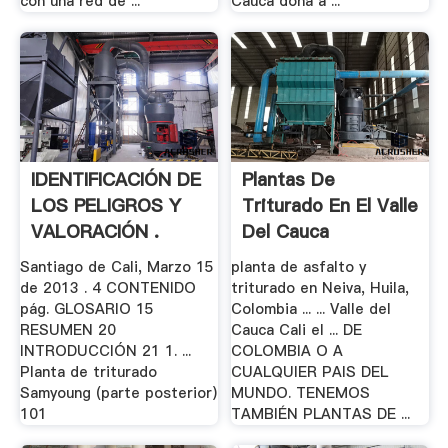
con una red de ...
Cauca dona a ...
IDENTIFICACIÓN DE
Plantas De
LOS PELIGROS Y
Triturado En El Valle
VALORACIÓN .
Del Cauca
Santiago de Cali, Marzo 15
planta de asfalto y
de 2013 . 4 CONTENIDO
triturado en Neiva, Huila,
pág. GLOSARIO 15
Colombia ... ... Valle del
RESUMEN 20
Cauca Cali el ... DE
INTRODUCCIÓN 21 1. ...
COLOMBIA O A
Planta de triturado
CUALQUIER PAIS DEL
Samyoung (parte posterior)
MUNDO. TENEMOS
101
TAMBIÉN PLANTAS DE ...