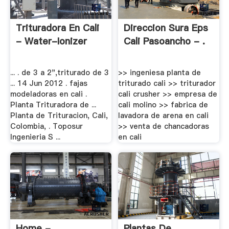
Trituradora En Cali
Direccion Sura Eps
- Water-Ionizer
Cali Pasoancho - .
... . de 3 a 2",triturado de 3
>> ingeniesa planta de
... 14 Jun 2012 . fajas
triturado cali >> triturador
modeladoras en cali .
cali crusher >> empresa de
Planta Trituradora de ...
cali molino >> fabrica de
Planta de Trituracion, Cali,
lavadora de arena en cali
Colombia, . Toposur
>> venta de chancadoras
Ingenieria S ...
en cali
Home -
Plantas De