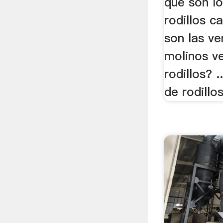
que son l
rodillos c
son las ve
molinos ve
rodillos? 
de rodillo