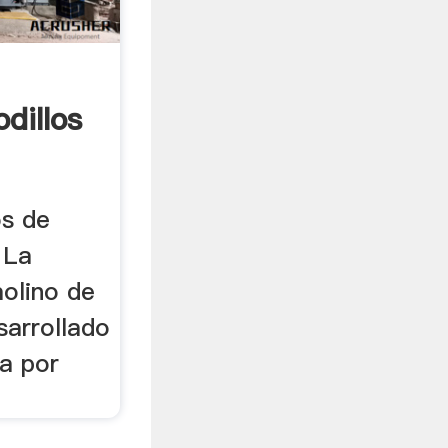
dillos
os de
 La
molino de
sarrollado
a por