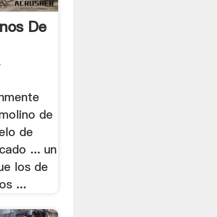
nos De
Y
únmente
 molino de
elo de
cado ... un
e los de
os ...