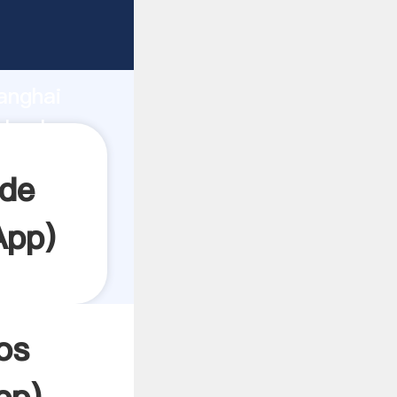
rando
anghai
l valor y
 de
App
)
os