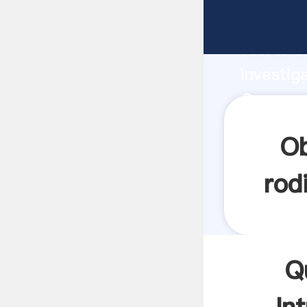
Que son 
fuerte c
investig
Que son 
aporta v
Ob
rod
Q