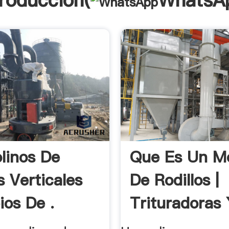
troducción(
WhatsA
linos De
Que Es Un Mo
s Verticales
De Rodillos |
ios De .
Trituradoras 