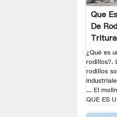
Que Es
De Rodi
Tritur
¿Qué es u
rodillos?.
rodillos s
industrial
... El moli
QUE ES U