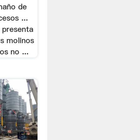
maño de
cesos ...
e presenta
os molinos
os no ...