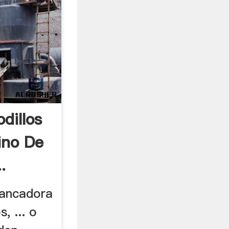
dillos
ino De
.
chancadora
, ... o