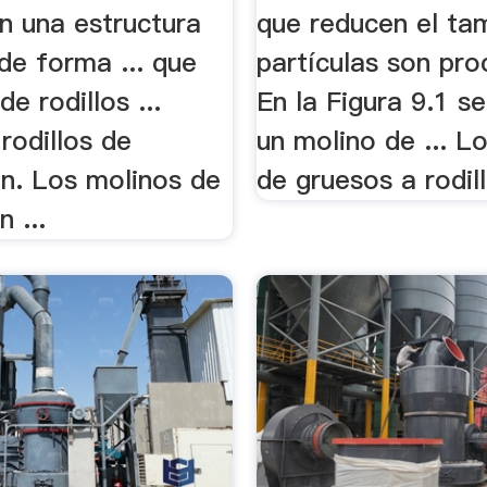
n una estructura
que reducen el ta
de forma ... que
partículas son pro
e rodillos ...
En la Figura 9.1 s
rodillos de
un molino de ... L
n. Los molinos de
de gruesos a rodill
n ...