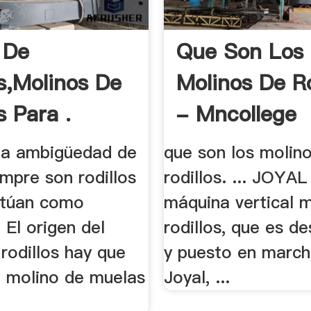
 De
Que Son Los
os,Molinos De
Molinos De Ro
s Para .
- Mncollege
 la ambigüedad de
que son los molin
mpre son rodillos
rodillos. ... JOYAL
ctúan como
máquina vertical 
. El origen del
rodillos, que es de
rodillos hay que
y puesto en march
l molino de muelas
Joyal, ...