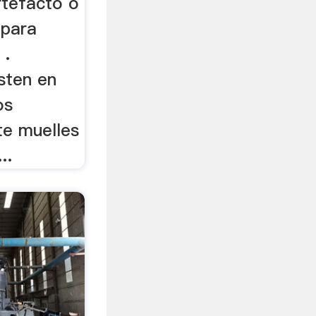
rtefacto o
 para
 .
sten en
os
te muelles
..