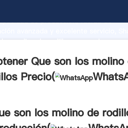
los molino de rodillos fabricante Agar
apacidad de producción, fuerza de
ación avanzada y excelente servicio, Sh
los molino de rodillos proveedor crea e
alores a todos los clientes.
tener Que son los molino
illos Precio(
Whats
ue son los molino de rodill