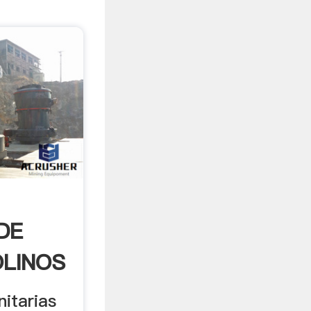
DE
LINOS
itarias