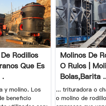
 De Rodillos
Molinos De Ro
ranos Que Es
O Rulos | Mol
 .
Bolas,Barita ..
a y molino. Los
... trituradora o 
e beneficio
o molino de rodillos