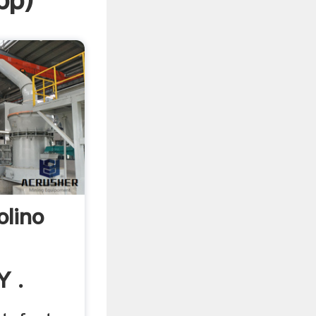
pp
)
lino
Y .