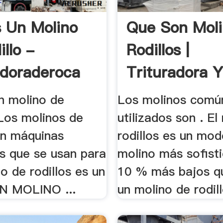
 Un Molino
Que Son Moli
llo -
Rodillos |
adoraderoca
Trituradora 
Molinos
n molino de
Los molinos com
 Los molinos de
utilizados son . El
on máquinas
rodillos es un mod
es que se usan para
molino más sofisti
no de rodillos es un
10 % más bajos qu
N MOLINO ...
un molino de rodill