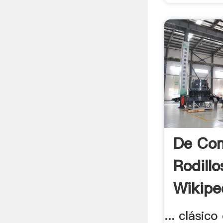
De Co
Rodillo
Wikiped
... clásic