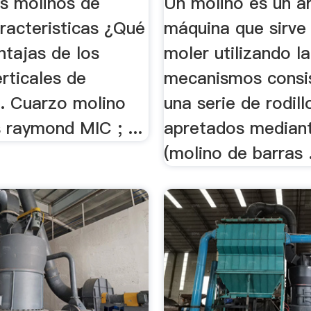
os molinos de
Un molino es un a
aracteristicas ¿Qué
máquina que sirve
ntajas de los
moler utilizando la
rticales de
mecanismos consi
... Cuarzo molino
una serie de rodill
s raymond MIC ; ...
apretados median
(molino de barras .