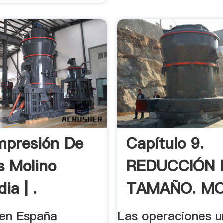
mpresión De
Capítulo 9.
s Molino
REDUCCIÓN 
ia | .
TAMAÑO. MO
9.1. .
o en España
Las operaciones un