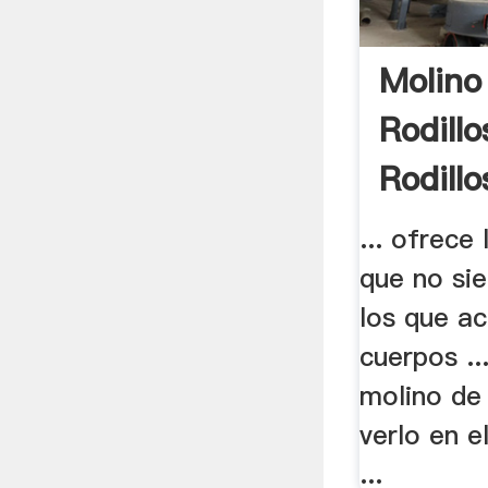
Molino
Rodill
Rodillo
... ofrece
que no sie
los que a
cuerpos ..
molino de 
verlo en e
...