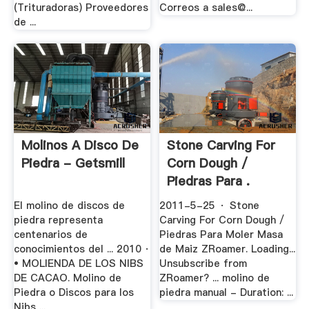
(Trituradoras) Proveedores
Correos a sales@...
de ...
Molinos A Disco De
Stone Carving For
Piedra - Getsmill
Corn Dough /
Piedras Para .
El molino de discos de
2011-5-25 · Stone
piedra representa
Carving For Corn Dough /
centenarios de
Piedras Para Moler Masa
conocimientos del ... 2010 ·
de Maiz ZRoamer. Loading...
• MOLIENDA DE LOS NIBS
Unsubscribe from
DE CACAO. Molino de
ZRoamer? ... molino de
Piedra o Discos para los
piedra manual - Duration: ...
Nibs ...