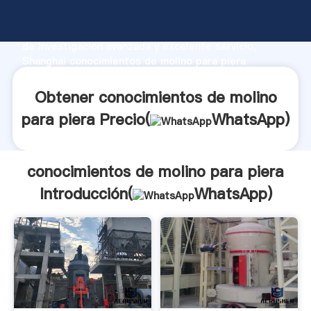
conocimientos de molino para piera fabricante
Agarrando fuerte capacidad de producción, fuerza
de investigación avanzada y excelente servicio,
Shanghai conocimientos de molino para piera
proveedor crea el valor y aporta valores a todos los
clientes.
Obtener conocimientos de molino
para piera Precio(
WhatsApp
)
conocimientos de molino para piera
Introducción(
WhatsApp
)