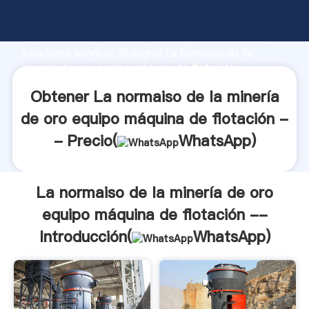
La normaiso de la minería de oro equipo máquina de
flotación -- fabricante Agarrando fuerte capacidad
de producción, fuerza de investigación avanzada y
excelente servicio, Shanghai La normaiso de la
minería de oro equipo máquina de flotación --
proveedor crea el valor y aporta valores a todos los
Obtener La normaiso de la minería
clientes.
de oro equipo máquina de flotación -
- Precio(
WhatsApp
)
La normaiso de la minería de oro
equipo máquina de flotación --
Introducción(
WhatsApp
)