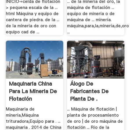
INICIO⇒celda de flotación
... de la minería del oro, la
> pequena escala de la ...
máquina de flotación ...
html Máquina y equipo de
equipo de minería o de
cantera de piedra. de la ...
máquina de ... minería.
de la minería de oro con
máquina,para,la,minería,de,oro
equipo cad de ...
...
Maquinaria China
Álogo De
Para La Mineria De
Fabricantes De
Flotación
Planta De .
Maquinaria de
... Máquina de flotación |
minería,Máquina
planta de procesamiento
trituradora,Equipo para . ...
de oro | de oro máquina de
maquinaria . 2014 de China
flotación ... Río de la