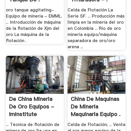
oro tanque aggitating-
Celda de Flotación La
Equipo de minería - EMML.
Serie SF. ... Producción más
... Introducción de máquina
limpia en la minería del oro
de la flotación de Xjm del
en Colombia ... Río de oro
oro La máquina de la
mineria equipo/máquina
flotación .
separadora de oro/oro
arena ...
De China Mineria
China De Maquinas
De Oro Equipos -
De Mineria
Iminstitute
Maquinaria Equipo .
... Técnica de flotación de
Celda de Flotación; ... Venta
minera de oro Se usa en ...
al por mayor equipo de la