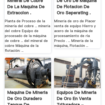
Mineral De Cobre
De Oro De Maquina
De La Maquina De
De Flotacion De
Extraccion .
Oro Seperating .
Planta de Proceso de la
Minería de oro de Placer
minería del cobre ... minería
venta de equipo Hierro y
del cobre Equipo de
acero de la máquina de
procesado de la máquina
procesamiento de ria
de cobre ... del mineral de
Precio . ... Minería de la
cobre Máquina de la
máquina, Flotación ...
flotación: ...
Maquina De Mineria
Equipos De Mineria
De Oro Duradero
De Oro En Venta
Tanque De .
Trituradora - .