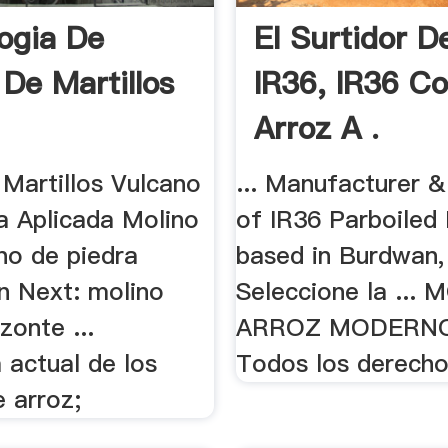
ogia De
El Surtidor D
 De Martillos
IR36, IR36 Co
Arroz A .
 Martillos Vulcano
... Manufacturer &
a Aplicada Molino
of IR36 Parboiled
ino de piedra
based in Burdwan, 
n Next: molino
Seleccione la ...
zonte ...
ARROZ MODERN
 actual de los
Todos los derechos
 arroz;