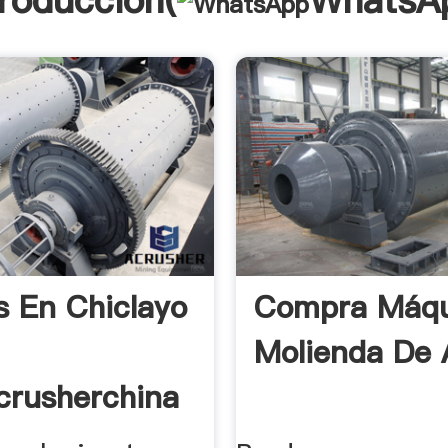
troducción(
WhatsA
s En Chiclayo
Compra Máqu
Molienda De A
crusherchina