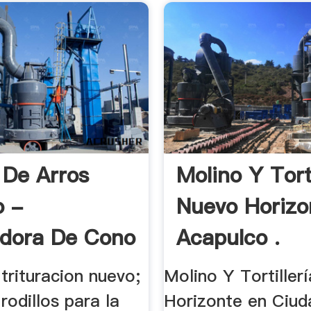
 De Arros
Molino Y Torti
o -
Nuevo Horizo
adora De Cono
Acapulco .
trituracion nuevo;
Molino Y Tortiller
rodillos para la
Horizonte en Ciud