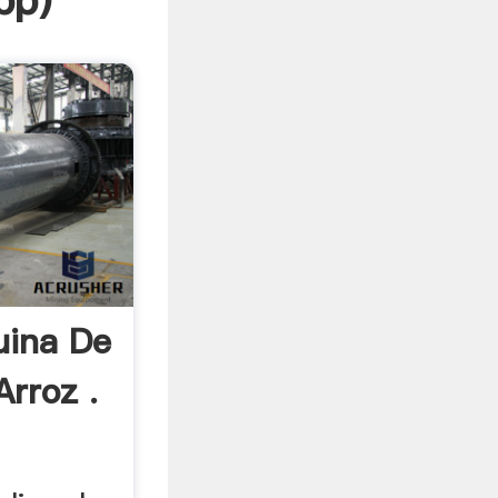
pp
)
ina De
rroz .