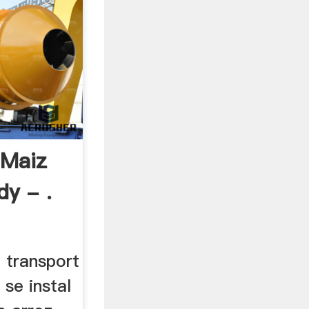
 Maiz
y - .
 transport
se instal