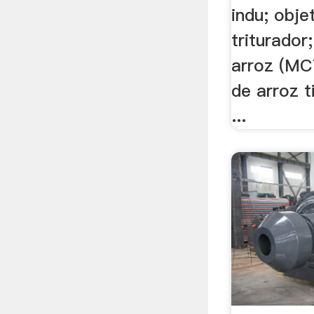
indu; obje
triturador;
arroz (MC
de arroz t
...