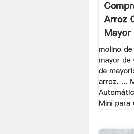
Compra
Arroz 
Mayor 
molino de 
mayor de C
de mayori
arroz. ...
Automátic
Mini para 