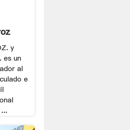
roz
Z. y
. es un
ador al
nculado e
il
ional
...