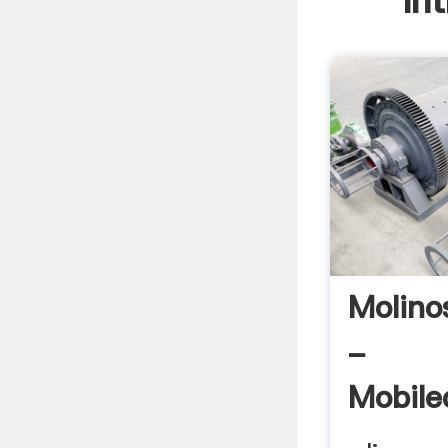
In
Molino
-
Mobile