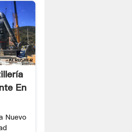
llería
nte En
ía Nuevo
ad