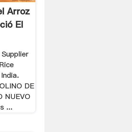
el Arroz
ció El
 Supplier
 Rice
India.
 MOLINO DE
O NUEVO
 ...