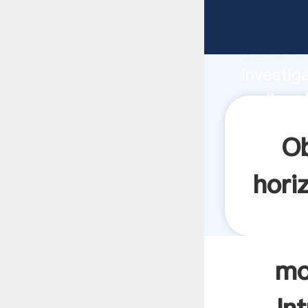
molino d
fuerte c
investig
molino d
valor y 
Ob
hori
mo