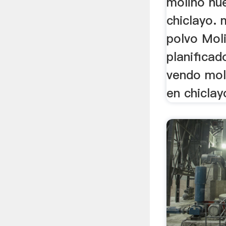
molino nu
chiclayo. 
polvo Mol
planificado
vendo moli
en chicla