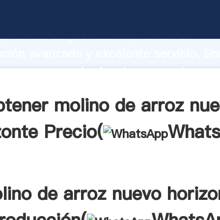
e arroz nuevo horizonte fabricante Ag
apacidad de producción, fuerza de
ación avanzada y excelente servicio, Sh
e arroz nuevo horizonte proveedor cre
aporta valores a todos los clientes.
tener molino de arroz nu
zonte Precio(
What
lino de arroz nuevo horizo