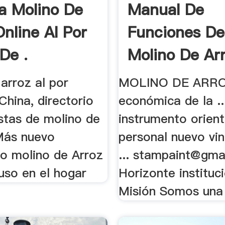
 Molino De
Manual De
Online Al Por
Funciones De
De .
Molino De Ar
Gratis .
arroz al por
MOLINO DE ARRO
hina, directorio
económica de la ..
stas de molino de
instrumento orient
 Más nuevo
personal nuevo vi
o molino de Arroz
... stampaint@gma
uso en el hogar
Horizonte instituc
Misión Somos una 