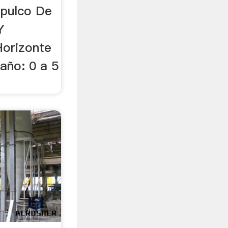
apulco De
Y
Horizonte
año: 0 a 5