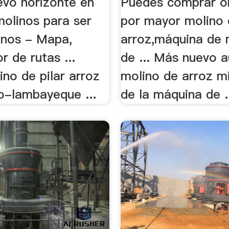
evo horizonte en
Puedes comprar on
molinos para ser
por mayor molino
inos - Mapa,
arroz,máquina de 
r de rutas ...
de ... Más nuevo 
no de pilar arroz
molino de arroz mi
yo-lambayeque ...
de la máquina de .