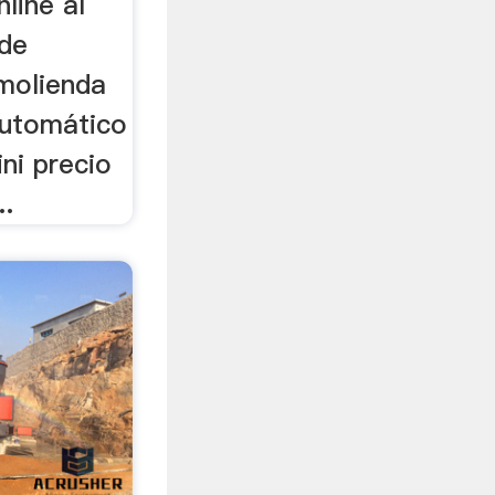
line al
 de
molienda
automático
ni precio
..