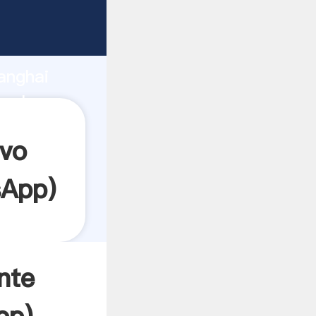
arrando
anghai
a el
evo
sApp
)
nte