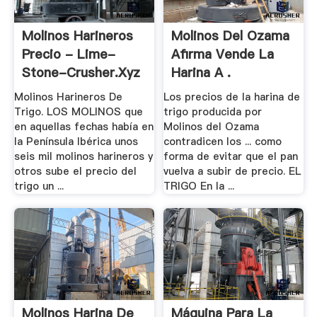
Molinos Harineros
Molinos Del Ozama
Precio - Lime-
Afirma Vende La
Stone-Crusher.xyz
Harina A .
Molinos Harineros De
Los precios de la harina de
Trigo. LOS MOLINOS que
trigo producida por
en aquellas fechas había en
Molinos del Ozama
la Península Ibérica unos
contradicen los ... como
seis mil molinos harineros y
forma de evitar que el pan
otros sube el precio del
vuelva a subir de precio. EL
trigo un ...
TRIGO En la ...
Molinos Harina De
Máquina Para La