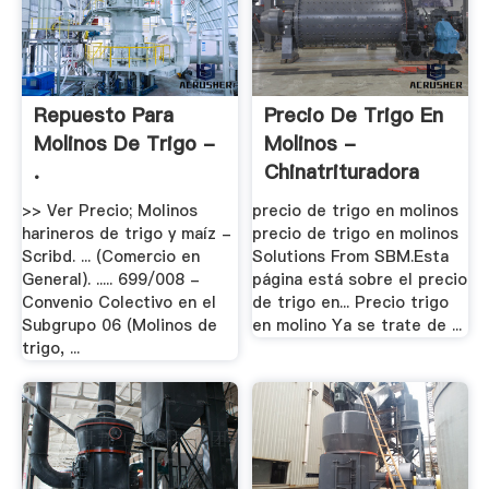
Repuesto Para
Precio De Trigo En
Molinos De Trigo -
Molinos -
.
Chinatrituradora
>> Ver Precio; Molinos
precio de trigo en molinos
harineros de trigo y maíz -
precio de trigo en molinos
Scribd. ... (Comercio en
Solutions From SBM.Esta
General). ..... 699/008 -
página está sobre el precio
Convenio Colectivo en el
de trigo en... Precio trigo
Subgrupo 06 (Molinos de
en molino Ya se trate de ...
trigo, ...