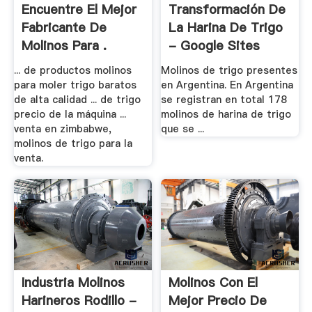
Encuentre El Mejor
Transformación De
Fabricante De
La Harina De Trigo
Molinos Para .
- Google Sites
... de productos molinos
Molinos de trigo presentes
para moler trigo baratos
en Argentina. En Argentina
de alta calidad ... de trigo
se registran en total 178
precio de la máquina ...
molinos de harina de trigo
venta en zimbabwe,
que se ...
molinos de trigo para la
venta.
Industria Molinos
Molinos Con El
Harineros Rodillo -
Mejor Precio De