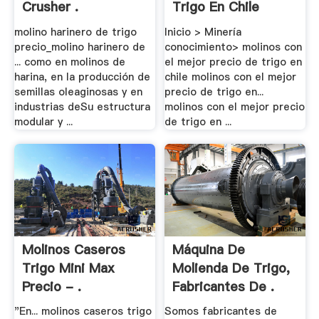
Crusher .
Trigo En Chile
molino harinero de trigo
Inicio > Minería
precio_molino harinero de
conocimiento> molinos con
... como en molinos de
el mejor precio de trigo en
harina, en la producción de
chile molinos con el mejor
semillas oleaginosas y en
precio de trigo en...
industrias deSu estructura
molinos con el mejor precio
modular y ...
de trigo en ...
Molinos Caseros
Máquina De
Trigo Mini Max
Molienda De Trigo,
Precio - .
Fabricantes De .
"En... molinos caseros trigo
Somos fabricantes de