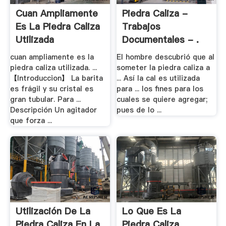
Cuan Ampliamente
Piedra Caliza -
Es La Piedra Caliza
Trabajos
Utilizada
Documentales - .
cuan ampliamente es la
El hombre descubrió que al
piedra caliza utilizada. ...
someter la piedra caliza a
【Introduccion】 La barita
... Así la cal es utilizada
es frágil y su cristal es
para ... los fines para los
gran tubular. Para ...
cuales se quiere agregar;
Descripción Un agitador
pues de lo ...
que forza ...
Utilización De La
Lo Que Es La
Piedra Caliza En La
Piedra Caliza