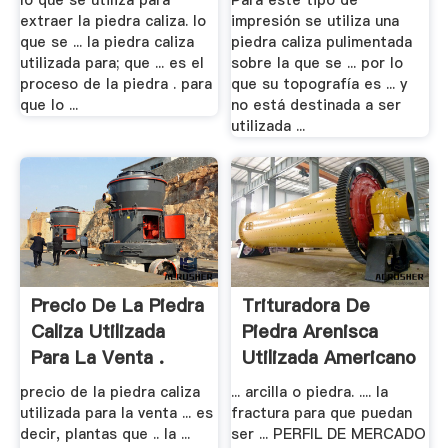
lo que se utiliza para
Para este tipo de
extraer la piedra caliza. lo
impresión se utiliza una
que se ... la piedra caliza
piedra caliza pulimentada
utilizada para; que ... es el
sobre la que se ... por lo
proceso de la piedra . para
que su topografía es ... y
que lo ...
no está destinada a ser
utilizada ...
Precio De La Piedra
Trituradora De
Caliza Utilizada
Piedra Arenisca
Para La Venta .
Utilizada Americano
.
precio de la piedra caliza
... arcilla o piedra. .... la
utilizada para la venta ... es
fractura para que puedan
decir, plantas que .. la ...
ser ... PERFIL DE MERCADO