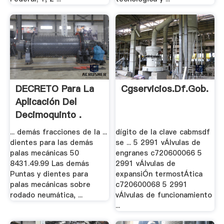
DECRETO Para La
Cgservicios.df.gob.mx
Aplicación Del
Decimoquinto .
... demás fracciones de la ...
dígito de la clave cabmsdf
dientes para las demás
se ... 5 2991 vÁlvulas de
palas mecánicas 50
engranes c720600066 5
8431.49.99 Las demás
2991 vÁlvulas de
Puntas y dientes para
expansiÓn termostÁtica
palas mecánicas sobre
c720600068 5 2991
rodado neumática, ...
vÁlvulas de funcionamiento
...