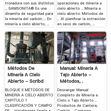
tronadura con sus distintos
operaciones de minería a
... SAMSONITA® Es una
cielo abierto ... Minería a
dinamita de seguridad para
cielo abierto: Métodos de
la minería del carbón; ... En
... Al planificar la extracción
minería a cielo abierto, ...
en seco de carbón, ...
Métodos De
Manual: Minería A
Minería A Cielo
Tajo Abierto -
Abierto - Scribd
Métodos, .
BLOQUE II MÉTODOS DE
Descargar Manual
MINERÍA A CIELO ABIERTO
Completo de Minería a
CAPÍTULO 1
Cielo o Tajo Abierto ...
CLASIFICACIÓN Y CAMPO
Productos de Cantera,
DE ... inicialmente ligado a
Carbón ... Contorno,