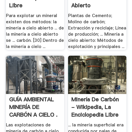
Libre
Abierto
Para explotar un mineral
Plantas de Cemento;
existen dos métodos: la
Molino de carbón;
minería a cielo abierto ... de
Extracción y reciclaje; Línea
la minería a cielo abierto
de producción; ... Minería a
se ... carbón. [30] Dentro de
cielo abierto: Métodos de
la minería a cielo ...
explotación y principales ...
GUÍA AMBIENTAL
Minería De Carbón
MINERÍA DE
- Wikipedia, La
CARBÓN A CIELO .
Enciclopedia Libre
Las explotaciones de
... la minería superficial era
minería de carbón a cielo
conducida por palas de