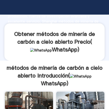
métodos de minería de carbón a cielo abierto
fabricante Agarrando fuerte capacidad de
producción, fuerza de investigación avanzada y
excelente servicio, Shanghai métodos de minería de
carbón a cielo abierto proveedor crea el valor y
aporta valores a todos los clientes.
Obtener métodos de minería de
carbón a cielo abierto Precio(
WhatsApp
)
métodos de minería de carbón a cielo
abierto Introducción(
WhatsApp
)