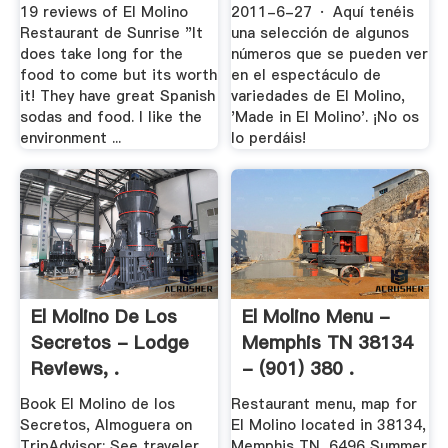
Photos & 19 .
19 reviews of El Molino
2011-6-27 · Aquí tenéis
Restaurant de Sunrise "It
una selección de algunos
does take long for the
números que se pueden ver
food to come but its worth
en el espectáculo de
it! They have great Spanish
variedades de El Molino,
sodas and food. I like the
'Made in El Molino'. ¡No os
environment ...
lo perdáis!
El Molino De Los
El Molino Menu -
Secretos - Lodge
Memphis TN 38134
Reviews, .
- (901) 380 .
Book El Molino de los
Restaurant menu, map for
Secretos, Almoguera on
El Molino located in 38134,
TripAdvisor: See traveler
Memphis TN, 6496 Summer