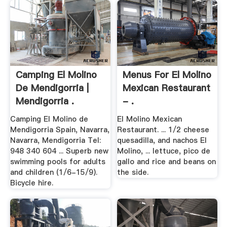
Camping El Molino
Menus For El Molino
De Mendigorria |
Mexican Restaurant
Mendigorria .
- .
Camping El Molino de
El Molino Mexican
Mendigorria Spain, Navarra,
Restaurant. ... 1/2 cheese
Navarra, Mendigorria Tel:
quesadilla, and nachos El
948 340 604 ... Superb new
Molino, ... lettuce, pico de
swimming pools for adults
gallo and rice and beans on
and children (1/6-15/9).
the side.
Bicycle hire.