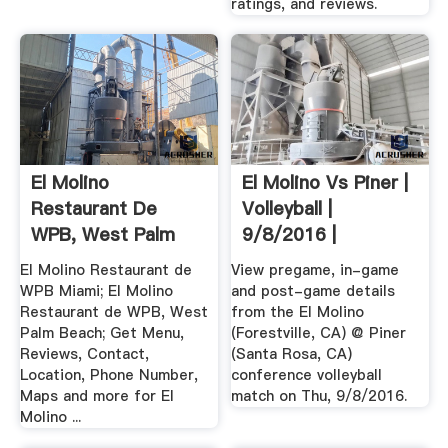
ratings, and reviews.
El Molino
El Molino Vs Piner |
Restaurant De
Volleyball |
WPB, West Palm
9/8/2016 |
Beach, .
MaxPreps
El Molino Restaurant de
View pregame, in-game
WPB Miami; El Molino
and post-game details
Restaurant de WPB, West
from the El Molino
Palm Beach; Get Menu,
(Forestville, CA) @ Piner
Reviews, Contact,
(Santa Rosa, CA)
Location, Phone Number,
conference volleyball
Maps and more for El
match on Thu, 9/8/2016.
Molino ...