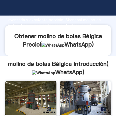
molino de bolas Bélgica fabricante Agarrando fuerte
capacidad de producción, fuerza de investigación
avanzada y excelente servicio, Shanghai molino de
bolas Bélgica proveedor crea el valor y aporta
valores a todos los clientes.
Obtener molino de bolas Bélgica
Precio(
WhatsApp
)
molino de bolas Bélgica Introducción(
WhatsApp
)