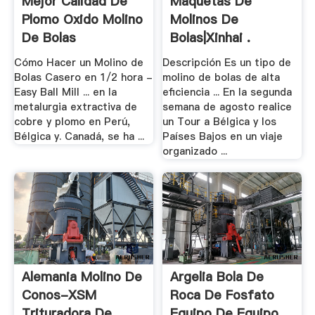
Mejor Calidad De
Maquetas De
Plomo Oxido Molino
Molinos De
De Bolas
Bolas|Xinhai .
Cómo Hacer un Molino de
Descripción Es un tipo de
Bolas Casero en 1/2 hora -
molino de bolas de alta
Easy Ball Mill ... en la
eficiencia ... En la segunda
metalurgia extractiva de
semana de agosto realice
cobre y plomo en Perú,
un Tour a Bélgica y los
Bélgica y. Canadá, se ha ...
Países Bajos en un viaje
organizado ...
Alemania Molino De
Argelia Bola De
Conos-XSM
Roca De Fosfato
Trituradora De .
Equipo De Equipo .