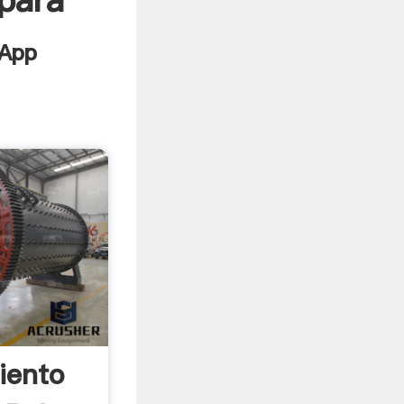
para
iento