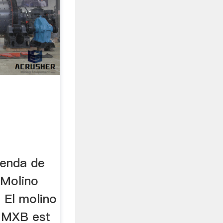
enda de
 Molino
 El molino
o MXB est