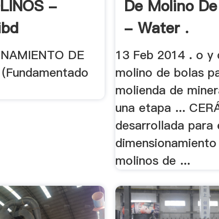
LINOS -
De Molino De
ibd
- Water .
ONAMIENTO DE
13 Feb 2014 . o y 
(Fundamentado
molino de bolas pa
molienda de miner
una etapa ... CER
desarrollada para 
dimensionamiento
molinos de ...