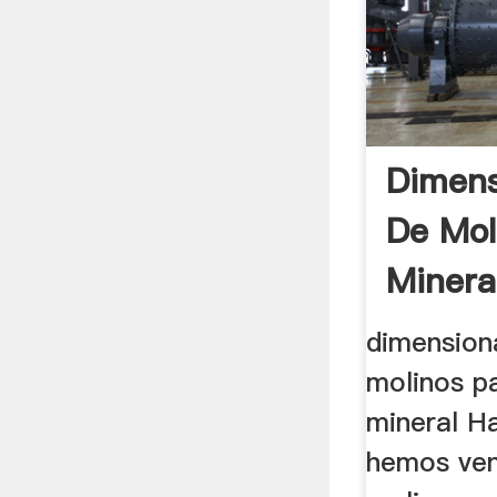
Dimens
De Mol
Minera
dimension
molinos pa
mineral H
hemos ven