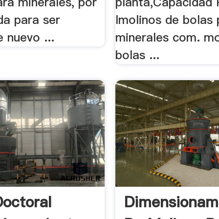
ra minerales, por
planta,Capacidad
da para ser
lmolinos de bolas 
 nuevo ...
minerales com. mo
bolas ...
Doctoral
Dimensionam