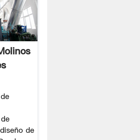
Molinos
es
 de
 de
 diseño de