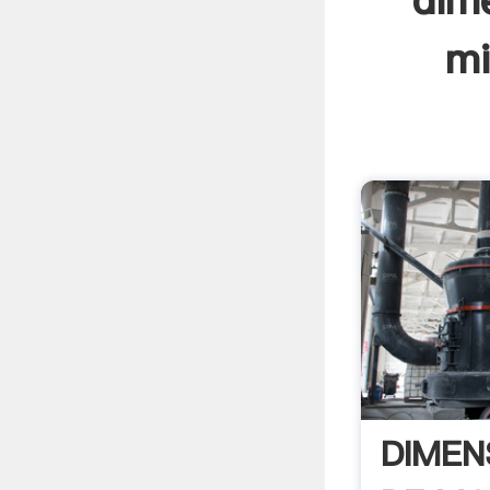
dim
mi
DIMEN