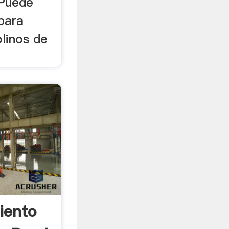
 Puede
para
linos de
iento