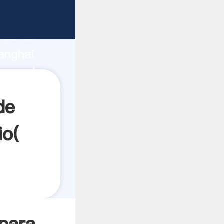
bricante
rza de
anghai
roveedor
es.
de
io(