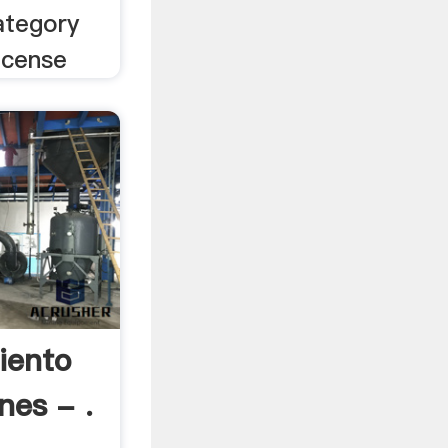
ategory
icense
iento
nes - .