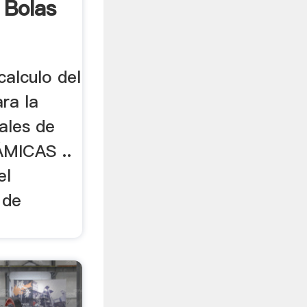
 Bolas
calculo del
ra la
ales de
ÁMICAS ..
el
 de