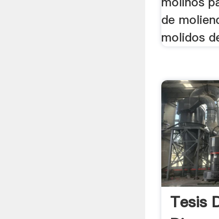
molinos pa
de molien
molidos de
Tesis 