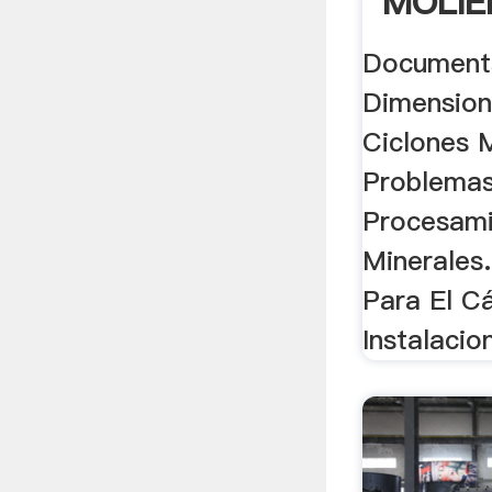
MOLIE
Documents
Dimension
Ciclones 
Problema
Procesami
Minerales.
Para El Cá
Instalacion