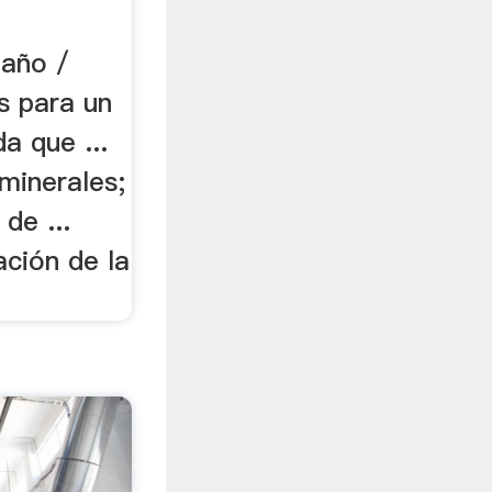
maño /
s para un
a que ...
minerales;
de ...
ación de la