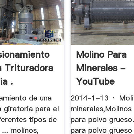
ionamiento
Molino Para
 Trituradora
Minerales -
ia .
YouTube
amiento de una
2014-1-13 · Moli
a giratoria para el
minerales,Molinos
iferentes tipos de
para polvo grueso.
 ... molinos,
para polvo grues