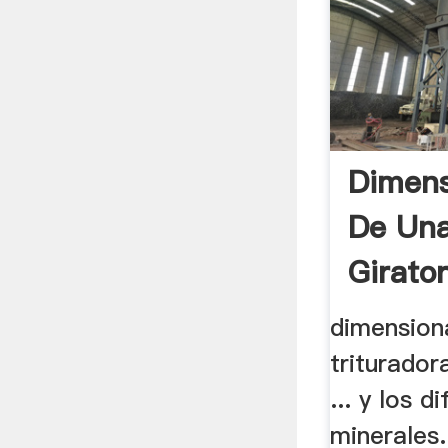
Dimens
De Una
Girator
dimension
triturador
... y los d
minerales.