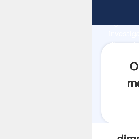
dimensio
Agarrand
investig
dimensi
crea el 
O
mo