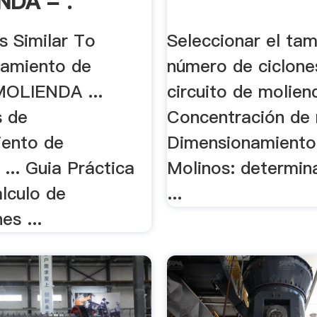
NDA - .
 Similar To
Seleccionar el ta
amiento de
número de ciclone
MOLIENDA ...
circuito de moliend
s de
Concentración de 
ento de
Dimensionamiento 
 ... Guia Práctica
Molinos: determin
lculo de
...
es ...