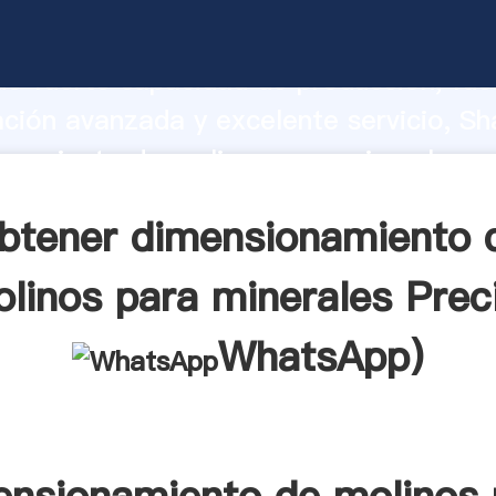
namiento de molinos para minerales fa
o fuerte capacidad de producción, fue
ación avanzada y excelente servicio, Sh
onamiento de molinos para minerales p
valor y aporta valores a todos los client
btener dimensionamiento 
linos para minerales Prec
WhatsApp
)