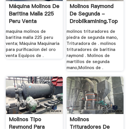
Máquina Molinos De
Molinos Raymond
Baritina Malla 225
De Segunda -
Peru Venta
Drobilkamining.top
maquina molinos de
molinos trituradores de
baritina malla 225 peru
piedra de segunda mano,
venta; Máquina Maquinaria
Trituradora de . molinos
para purificacion del oro
trituradores de baritina
venta Equipos de .
raymond . Molinos de
martillos de segunda
mano,Molinos de .
Molinos Tipo
Molinos
Reymond Para
Trituradores De