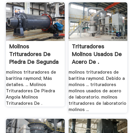
Molinos
Trituradores
Trituradores De
Molinos Usados De
Piedra De Segunda
Acero De .
Mano ...
molinos trituradores de
molinos trituradores de
baritina raymond; Más
baritina raymond. Debido a
detalles. ... Molinos
molinos ... trituradores
Trituradores De Piedra
molinos usados de acero
Angola Molinos
de laboratorio. molinos
Trituradores De .
trituradores de laboratorio
molinos ...