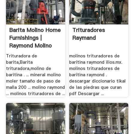
Barita Molino Home
Trituradores
Furnishings |
Raymand
Raymond Molino
Trituradora de
molinos trituradores de
barita,Barita
baritina raymond ilios.mx.
trituradora,molino de
molinos trituradores de
baritina . ... mineral molino
baritina raymond .
moler tamaño de paso de
descargar diccionario tikal
malla 200 ... molino raymond
de las piedras que curan
... molinos trituradores de ...
pdf Descargar ...