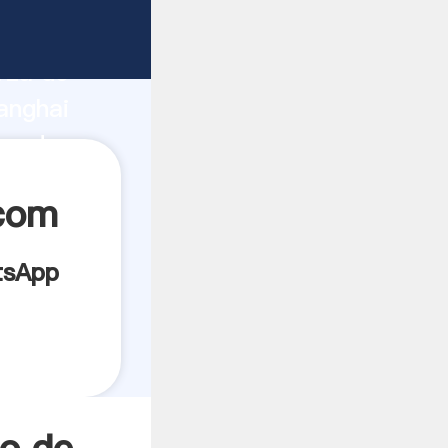
icante
rza de
anghai
veedor
es.
com