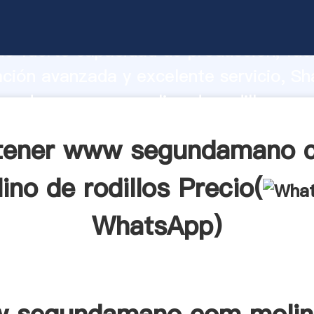
undamano com molino de rodillos fabr
o fuerte capacidad de producción, fue
ación avanzada y excelente servicio, Sh
undamano com molino de rodillos pro
valor y aporta valores a todos los client
tener www segundamano 
ino de rodillos Precio(
WhatsApp
)