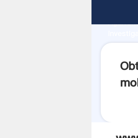
www seg
Agarrand
investig
www seg
crea el 
Ob
mol