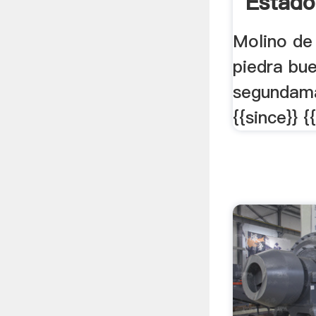
Estado 
Molino de 
piedra bue
segundam
{{since}} {