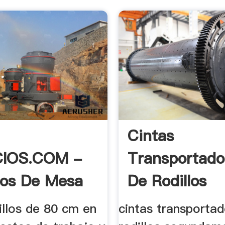
Cintas
IOS.COM -
Transportado
os De Mesa
De Rodillos
s .
Segundamano 
dillos de 80 cm en
cintas transportad