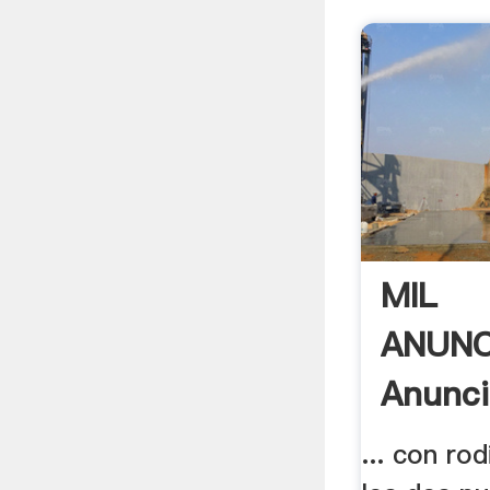
MIL
ANUNC
Anunci
Rodillo
... con ro