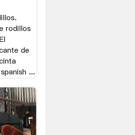
llos.
e rodillos
El
icante de
cinta
spanish ...