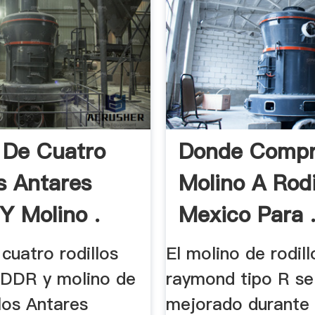
 De Cuatro
Donde Compr
os Antares
Molino A Rodi
 Molino .
Mexico Para 
cuatro rodillos
El molino de rodill
DDR y molino de
raymond tipo R se
los Antares
mejorado durante