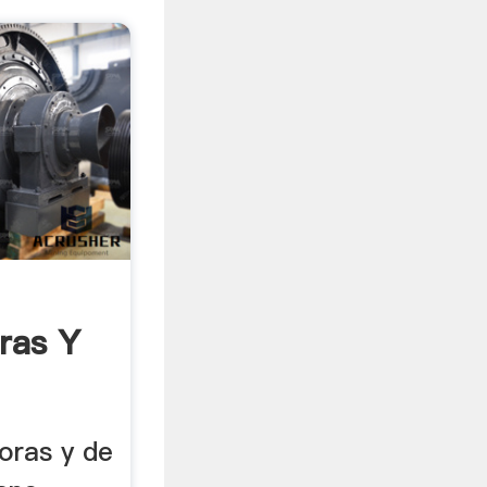
ras Y
...
oras y de