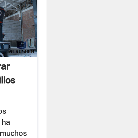
ar
llos
.
os
 ha
 muchos