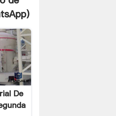
o de
tsApp
)
rial De
Segunda