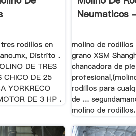
olino De
Molino De Rod
s
Neumaticos -
tres rodillos en
molino de rodillos
no.mx, Distrito .
grano XSM Shangh
OLINO DE TRES
chancadora de pie
 CHICO DE 25
profesional,(molin
A YORKRECO
rodillos para cualq
OTOR DE 3 HP .
de ... segundama
molino de rodillos.