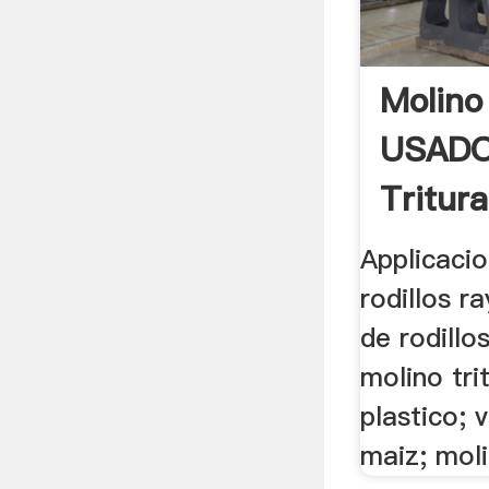
Molino
USADO
Tritur
Molino
Applicaci
rodillos r
de rodillo
molino tri
plastico; 
maiz; moli