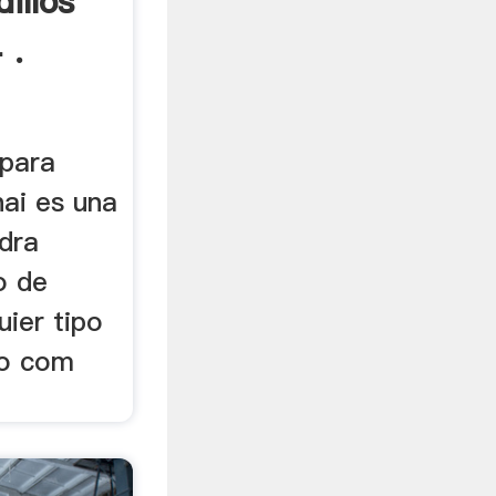
illos
 .
 para
ai es una
dra
o de
uier tipo
no com