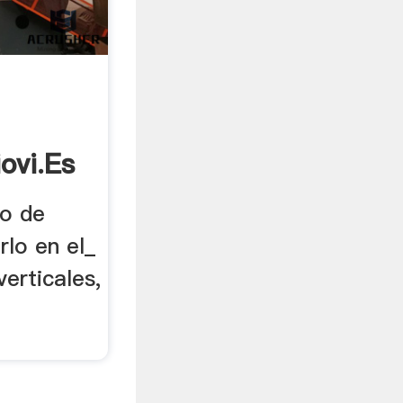
iovi.es
no de
rlo en el_
erticales,