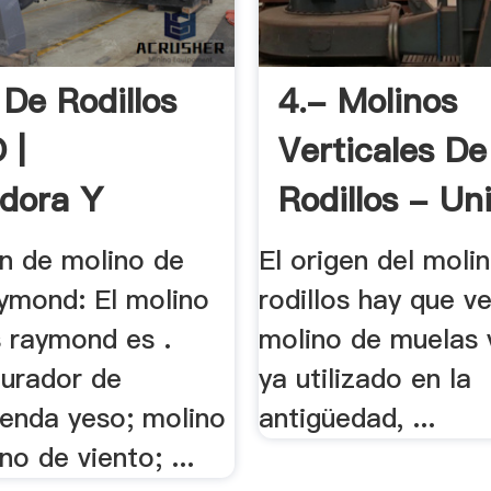
 De Rodillos
4.- Molinos
 |
Verticales De
adora Y
Rodillos - Un
s
on de molino de
El origen del moli
aymond: El molino
rodillos hay que ve
s raymond es .
molino de muelas v
turador de
ya utilizado en la
venda yeso; molino
antigüedad, ...
no de viento; ...