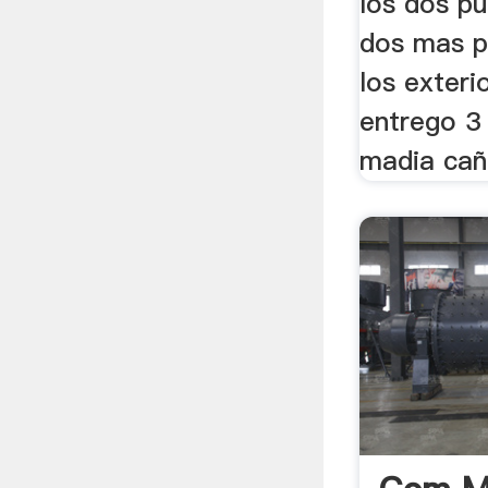
los dos pu
dos mas p
los exteri
entrego 3 
madia caña