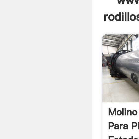
www
rodillo
Molino
Para P