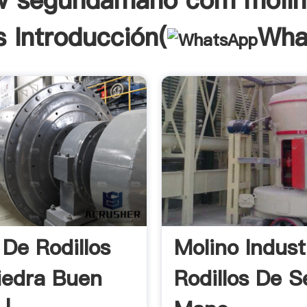
 segundamano com molin
s Introducción(
Wha
 De Rodillos
Molino Indust
iedra Buen
Rodillos De 