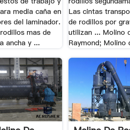
estos de trabajo y
rodillos segundama
ara media caña en
Las cintas transp
ores del laminador.
de rodillos por gr
rodillos mas de
utilizan ... Molino 
 ancha y ...
Raymond; Molino d