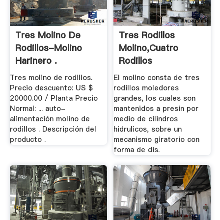
Tres Molino De
Tres Rodillos
Rodillos-Molino
Molino,Cuatro
Harinero .
Rodillos
Molino,Cinco .
Tres molino de rodillos.
El molino consta de tres
Precio descuento: US $
rodillos moledores
20000.00 / Planta Precio
grandes, los cuales son
Normal: ... auto-
mantenidos a presin por
alimentación molino de
medio de cilindros
rodillos . Descripción del
hidrulicos, sobre un
producto .
mecanismo giratorio con
forma de dis.