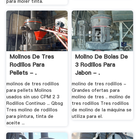
para moler tinta.
Molinos De Tres
Molino De Bolas De
Rodillos Para
3 Rodillos Para
Pellets - .
Jabon - .
molinos de tres rodillos
molino de tres rodillos -
para pellets Molinos
Grandes ofertas para
usados sin uso CPM 2 3
molino de tres .. molino de
Rodillos Continuo ... Qbsg
tres rodillos Tres rodillos
Tres molino de rodillos
de molino de la máquina se
para pintura, tinta de
utiliza para el.
aceite ...