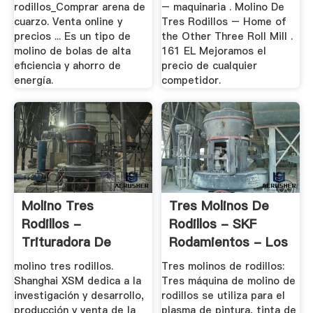
rodillos_Comprar arena de
– maquinaria . Molino De
cuarzo. Venta online y
Tres Rodillos – Home of
precios ... Es un tipo de
the Other Three Roll Mill .
molino de bolas de alta
161 EL Mejoramos el
eficiencia y ahorro de
precio de cualquier
energía.
competidor.
Molino Tres
Tres Molinos De
Rodillos -
Rodillos - SKF
Trituradora De
Rodamientos - Los
Cono
...
molino tres rodillos.
Tres molinos de rodillos:
Shanghai XSM dedica a la
Tres máquina de molino de
investigación y desarrollo,
rodillos se utiliza para el
producción y venta de la
plasma de pintura, tinta de