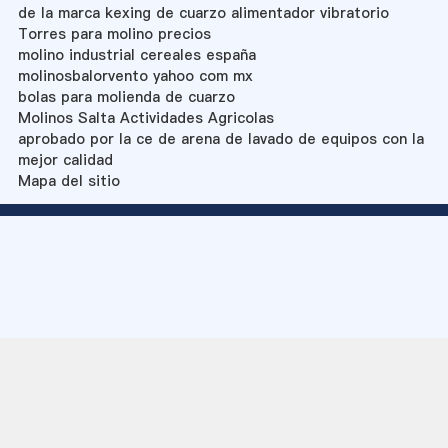
de la marca kexing de cuarzo alimentador vibratorio
Torres para molino precios
molino industrial cereales españa
molinosbalorvento yahoo com mx
bolas para molienda de cuarzo
Molinos Salta Actividades Agricolas
aprobado por la ce de arena de lavado de equipos con la
mejor calidad
Mapa del sitio