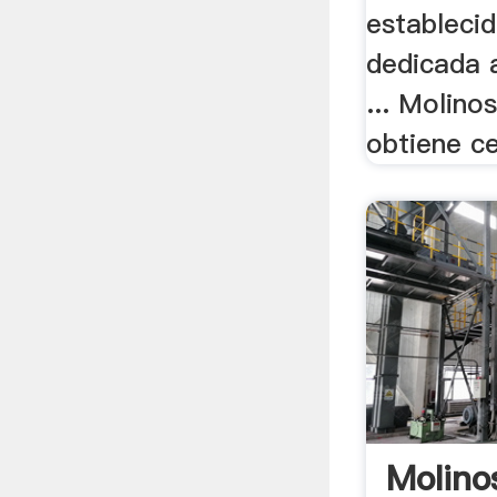
establecid
dedicada 
... Molino
obtiene ce
Molino