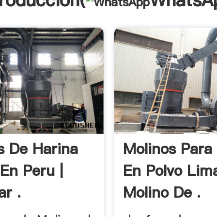
troducción(
WhatsA
s De Harina
Molinos Para
 En Peru |
En Polvo Lima
r .
Molino De .