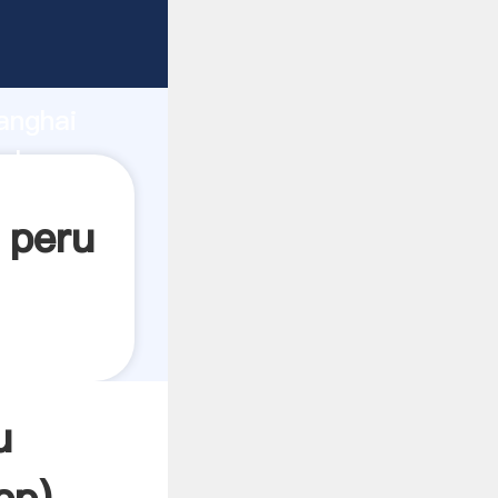
do
anghai
alor y
 peru
u