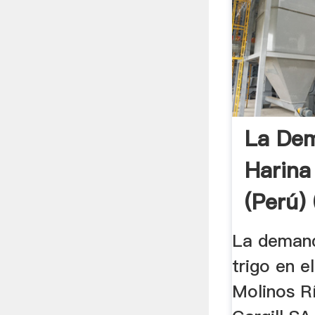
La De
Harina
(Perú) 
La demand
trigo en el
Molinos Rí