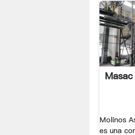
Masac
Molinos 
es una co