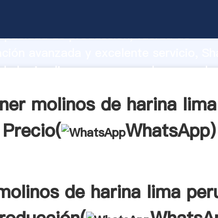
de harina lima peru fabricante Agarran
apacidad de producción, fuerza de
ación avanzada y excelente servicio, Sh
de harina lima peru proveedor crea el v
alores a todos los clientes.
ner molinos de harina lima
Precio(
WhatsApp
)
molinos de harina lima per