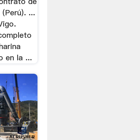
contrato de
(Perú). ...
Vigo.
 completo
harina
 en la ...