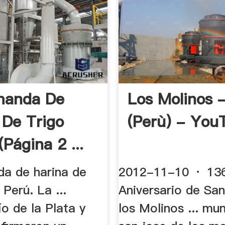
manda De
Los Molinos -
 De Trigo
(Perù) - You
(página 2 ...
a de harina de
2012-11-10 · 13
 Perú. La ...
Aniversario de Sa
o de la Plata y
los Molinos ... mun