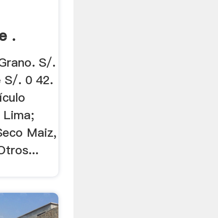
e .
Grano. S/.
 S/. 0 42.
ículo
 Lima;
Seco Maiz,
tros...