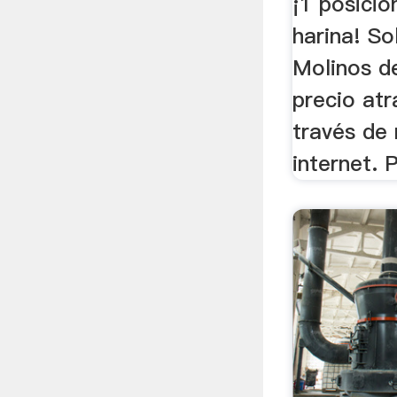
¡1 posici
harina! So
Molinos de
precio atr
través de
internet. P