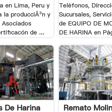
a en Lima, Peru y
Teléfonos, Direcci
a la producciÃ³n y
Sucursales, Servic
s Asociados
de EQUIPO DE M
rtificacón de ...
DE HARINA en Pág
s De Harina
Remato Molin