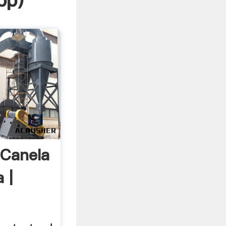
pp
)
 Canela
 |