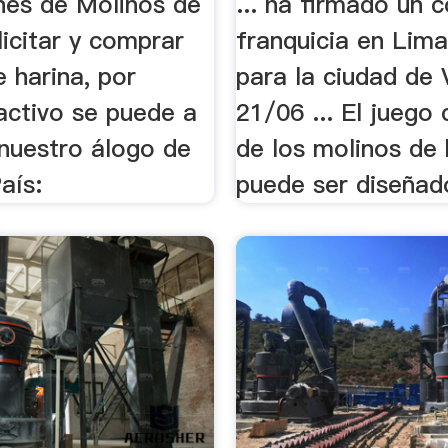
ones de Molinos de
... ha firmado un 
licitar y comprar
franquicia en Lima 
 harina, por
para la ciudad de 
activo se puede a
21/06 ... El juego
 nuestro álogo de
de los molinos de 
aís:
puede ser diseñado