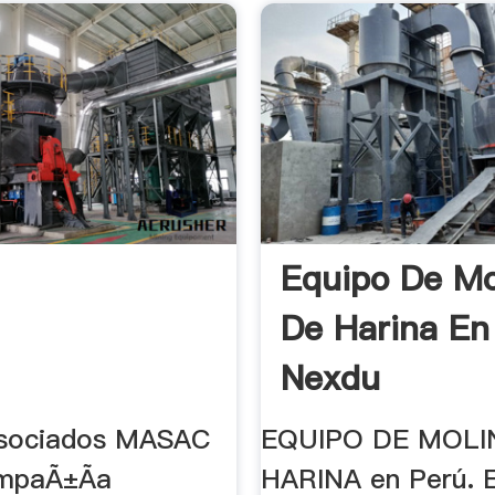
Equipo De Mo
De Harina En
Nexdu
Asociados MASAC
EQUIPO DE MOLI
mpaÃ±Ã­a
HARINA en Perú. 