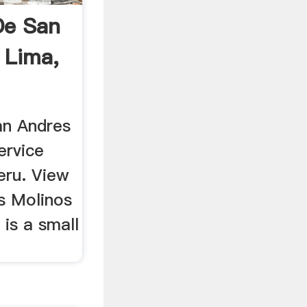
De San
n Lima,
an Andres
service
eru. View
os Molinos
 is a small