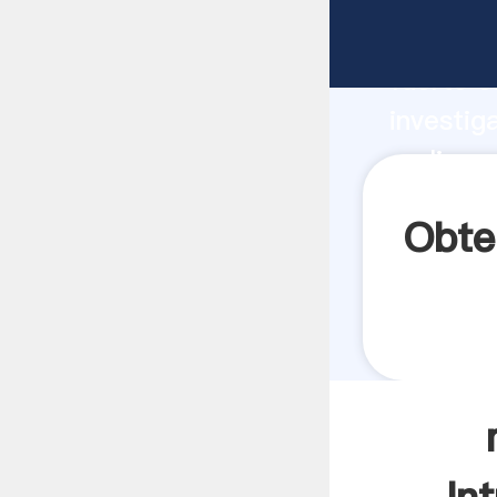
molinos 
fuerte c
investig
molinos 
aporta v
Obte