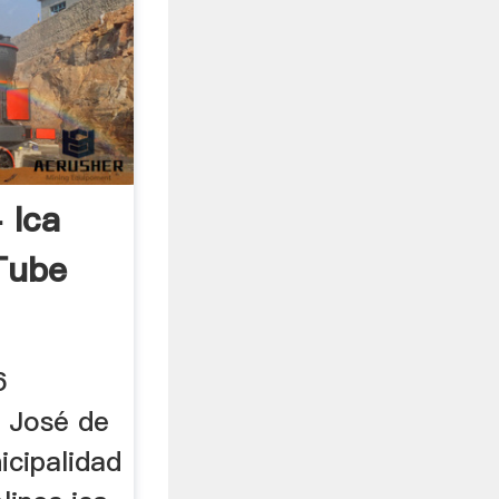
 Ica
Tube
6
n José de
icipalidad