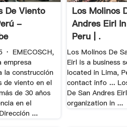
s De Viento
Los Molinos 
Perú -
Andres Eirl I
be
Peru | .
5 · EMECOSCH,
Los Molinos De S
a empresa
Eirl is a business 
a la construcción
located in Lima, P
 de viento en el
contact info ... L
 más de 30 años
De San Andres Eirl
ncia en el
organization in ...
irección ...