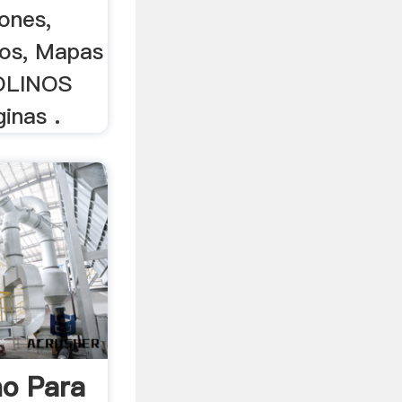
ones,
ios, Mapas
OLINOS
inas .
o Para