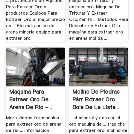
... proveedores de Equipos
maquina de triturar y
Para Extraer Oro y
extraer oro. Maquina De
productos Equipos Para
Triturar Y Extraer
Extraer Oro al mejor precio
Oro,Zenith ... Metodos Para
en ... Río extracción de
Descubrir y Extraer Oro. ...
arena mineria equipo para
maquina para extraer oro
extraer oro.
en arena molida ...
Maquina Para
Molino De Piedras
Extraer Oro De
Párr Extraer Oro
Arena De Rio - .
Bola De La Lista .
More videos for maquina
... el mineral y extraer el
para extraer oro de arena
oro maquina de ... trapiche
de rio ... informacion
para extraer oro. molino de