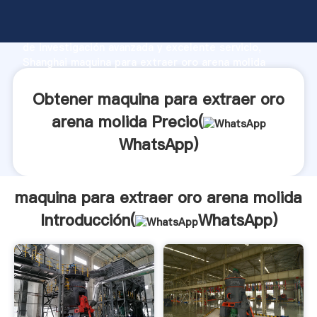
maquina para extraer oro arena molida fabricante
Agarrando fuerte capacidad de producción, fuerza
de investigación avanzada y excelente servicio,
Shanghai maquina para extraer oro arena molida
proveedor crea el valor y aporta valores a todos los
clientes.
Obtener maquina para extraer oro
arena molida Precio(
WhatsApp
)
maquina para extraer oro arena molida
Introducción(
WhatsApp
)