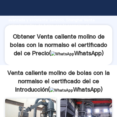
Venta caliente molino de bolas con la normaiso el
certificado del ce fabricante Agarrando fuerte
capacidad de producción, fuerza de investigación
avanzada y excelente servicio, Shanghai Venta
caliente molino de bolas con la normaiso el
certificado del ce proveedor crea el valor y aporta
Obtener Venta caliente molino de
valores a todos los clientes.
bolas con la normaiso el certificado
del ce Precio(
WhatsApp
)
Venta caliente molino de bolas con la
normaiso el certificado del ce
Introducción(
WhatsApp
)