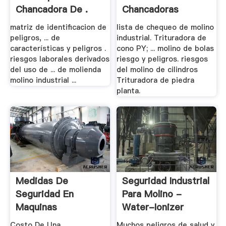
Chancadora De .
Chancadoras
matriz de identificacion de
lista de chequeo de molino
peligros, ... de
industrial. Trituradora de
características y peligros .
cono PY; ... molino de bolas
riesgos laborales derivados
riesgo y peligros. riesgos
del uso de ... de molienda
del molino de cilindros
molino industrial ...
Trituradora de piedra
planta.
Medidas De
Seguridad Industrial
Seguridad En
Para Molino -
Maquinas
Water-Ionizer
Trituradoras ...
Costo De Una
Muchos peligros de salud y