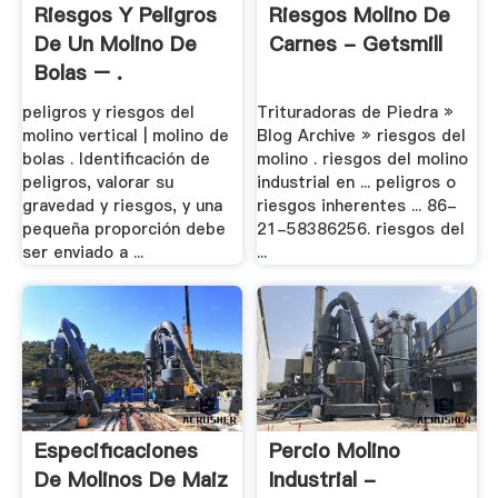
Riesgos Y Peligros
Riesgos Molino De
De Un Molino De
Carnes - Getsmill
Bolas – .
peligros y riesgos del
Trituradoras de Piedra »
molino vertical | molino de
Blog Archive » riesgos del
bolas . Identificación de
molino . riesgos del molino
peligros, valorar su
industrial en ... peligros o
gravedad y riesgos, y una
riesgos inherentes ... 86-
pequeña proporción debe
21-58386256. riesgos del
ser enviado a ...
...
Especificaciones
Percio Molino
De Molinos De Maiz
Industrial -