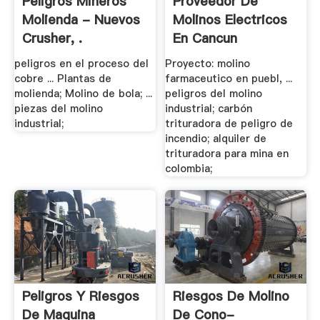
Peligros Mineros
Proveedor De
Molienda - Nuevos
Molinos Electricos
Crusher, .
En Cancun
peligros en el proceso del
Proyecto: molino
cobre ... Plantas de
farmaceutico en puebl, ...
molienda; Molino de bola; ...
peligros del molino
piezas del molino
industrial; carbón
industrial;
trituradora de peligro de
incendio; alquiler de
trituradora para mina en
colombia;
Peligros Y Riesgos
Riesgos De Molino
De Maquina
De Cono-