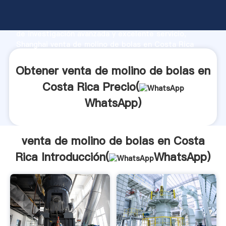
venta de molino de bolas en Costa Rica fabricante
Agarrando fuerte capacidad de producción, fuerza
de investigación avanzada y excelente servicio,
Shanghai venta de molino de bolas en Costa Rica
proveedor crea el valor y aporta valores a todos los
clientes.
Obtener venta de molino de bolas en
Costa Rica Precio(
WhatsApp
)
venta de molino de bolas en Costa
Rica Introducción(
WhatsApp
)