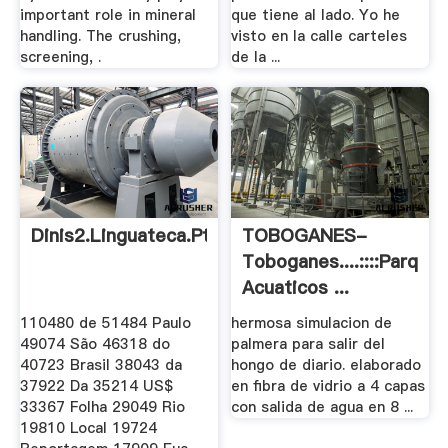
important role in mineral
que tiene al lado. Yo he
handling. The crushing,
visto en la calle carteles
screening, .
de la ...
Dinis2.linguateca.pt
TOBOGANES-
Toboganes....::::Parque
Acuaticos ...
110480 de 51484 Paulo
hermosa simulacion de
49074 São 46318 do
palmera para salir del
40723 Brasil 38043 da
hongo de diario. elaborado
37922 Da 35214 US$
en fibra de vidrio a 4 capas
33367 Folha 29049 Rio
con salida de agua en 8 ...
19810 Local 19724