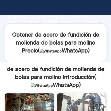
de acero de fundición de molienda de bolas para
molino fabricante Agarrando fuerte capacidad de
producción, fuerza de investigación avanzada y
excelente servicio, Shanghai de acero de fundición
de molienda de bolas para molino proveedor crea el
valor y aporta valores a todos los clientes.
Obtener de acero de fundición de
molienda de bolas para molino
Precio(
WhatsApp
)
de acero de fundición de molienda de
bolas para molino Introducción(
WhatsApp
)