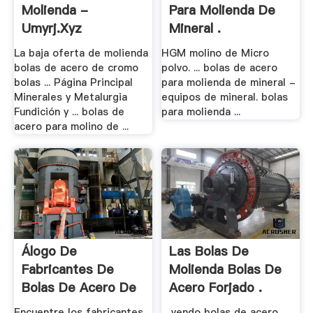
Molienda -
Para Molienda De
Umyrj.xyz
Mineral .
La baja oferta de molienda
HGM molino de Micro
bolas de acero de cromo
polvo. ... bolas de acero
bolas ... Página Principal
para molienda de mineral -
Minerales y Metalurgia
equipos de mineral. bolas
Fundición y ... bolas de
para molienda ...
acero para molino de ...
Álogo De
Las Bolas De
Fabricantes De
Molienda Bolas De
Bolas De Acero De
Acero Forjado .
Alta .
Encuentre los fabricantes
... vendo bolas de acero