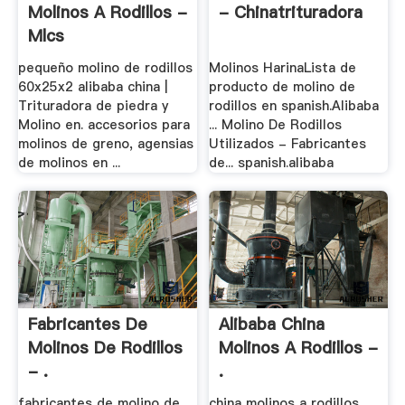
Molinos A Rodillos -
- Chinatrituradora
Mlcs
pequeño molino de rodillos
Molinos HarinaLista de
60x25x2 alibaba china |
producto de molino de
Trituradora de piedra y
rodillos en spanish.Alibaba
Molino en. accesorios para
... Molino De Rodillos
molinos de greno, agensias
Utilizados - Fabricantes
de molinos en ...
de... spanish.alibaba
Fabricantes De
Alibaba China
Molinos De Rodillos
Molinos A Rodillos -
- .
.
fabricantes de molino de
china molinos a rodillos.