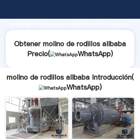
molino de rodillos alibaba fabricante Agarrando
fuerte capacidad de producción, fuerza de
investigación avanzada y excelente servicio, Shanghai
molino de rodillos alibaba proveedor crea el valor y
aporta valores a todos los clientes.
Obtener molino de rodillos alibaba
Precio(
WhatsApp
)
molino de rodillos alibaba Introducción(
WhatsApp
)