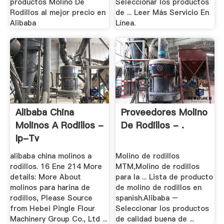
productos Molino De
Seleccionar los productos
Rodillos al mejor precio en
de ... Leer Más Servicio En
Alibaba
Línea.
Alibaba China
Proveedores Molino
Molinos A Rodillos -
De Rodillos - .
Ip-Tv
alibaba china molinos a
Molino de rodillos
rodillos. 16 Ene 214 More
MTM,Molino de rodillos
details: More About
para la ... Lista de producto
molinos para harina de
de molino de rodillos en
rodillos, Please Source
spanish.Alibaba –
from Hebei Pingle Flour
Seleccionar los productos
Machinery Group Co., Ltd ...
de calidad buena de ...