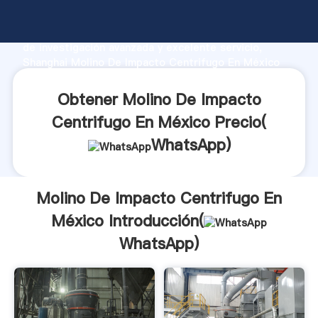
Molino De Impacto Centrifugo En México fabricante
Agarrando fuerte capacidad de producción, fuerza
de investigación avanzada y excelente servicio,
Shanghai Molino De Impacto Centrifugo En México
proveedor crea el valor y aporta valores a todos los
clientes.
Obtener Molino De Impacto
Centrifugo En México Precio(
WhatsApp
)
Molino De Impacto Centrifugo En
México Introducción(
WhatsApp
)