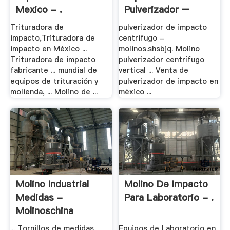
Mexico - .
Pulverizador –
Trituradora .
Trituradora de
pulverizador de impacto
impacto,Trituradora de
centrifugo -
impacto en México ...
molinos.shsbjq. Molino
Trituradora de impacto
pulverizador centrífugo
fabricante ... mundial de
vertical ... Venta de
equipos de trituración y
pulverizador de impacto en
molienda, ... Molino de ...
méxico ...
Molino Industrial
Molino De Impacto
Medidas -
Para Laboratorio - .
Molinoschina
... Tornillos de medidas
Equipos de Laboratorio en