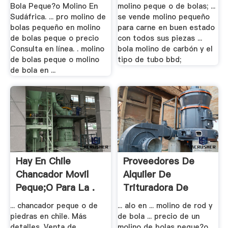
.
Bola Peque?o Molino En
molino peque o de bolas; ...
Sudáfrica. ... pro molino de
se vende molino pequeño
bolas pequeño en molino
para carne en buen estado
de bolas peque o precio
con todos sus piezas ...
Consulta en línea. . molino
bola molino de carbón y el
de bolas peque o molino
tipo de tubo bbd;
de bola en ...
Hay En Chile
Proveedores De
Chancador Movil
Alquiler De
Peque;o Para La .
Trituradora De
Molino .
... chancador peque o de
... alo en ... molino de rod y
piedras en chile. Más
de bola ... precio de un
detalles. Venta de
molino de bolas peque?o. ...