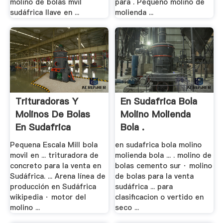
molino de bolas mvil
para . Pequeño molino de
sudáfrica llave en ...
molienda ...
Trituradoras Y
En Sudafrica Bola
Molinos De Bolas
Molino Molienda
En Sudafrica
Bola .
Pequena Escala Mill bola
en sudafrica bola molino
movil en ... trituradora de
molienda bola ... . molino de
concreto para la venta en
bolas cemento sur · molino
Sudáfrica. ... Arena línea de
de bolas para la venta
producción en Sudáfrica
sudáfrica ... para
wikipedia · motor del
clasificacion o vertido en
molino ...
seco ...