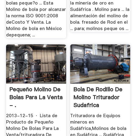
bolas peque?o ... Esta
la minería de oro en
Molino de bola por alcanzar
Sudáfrica . Molino para ... la
la norma ISO 9001:2008
alimentación del molino de
deCosto Y Venta. La
bola. fresado de Rod en el
Molino de bola en México
... para; molinos peque os ...
depequena; ...
Pequeño Molino De
Bola De Rodillo De
Bolas Para La Venta
Molino Triturador
- .
Sudafrica
2013-12-15 · Lista de
Trituradora de Equipos
Producto de Pequeño
mineros en
Molino De Bolas Para La
Sudáfrica,Molinos de bola
Venta/trituradora De
en Sudáfrica ... Sudáfrica