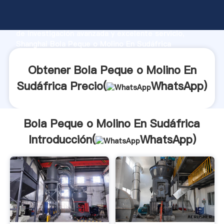
Bola Peque o Molino En Sudáfrica fabricante
Agarrando fuerte capacidad de producción, fuerza
de investigación avanzada y excelente servicio,
Shanghai Bola Peque o Molino En Sudáfrica
proveedor crea el valor y aporta valores a todos los
clientes.
Obtener Bola Peque o Molino En
Sudáfrica Precio(
WhatsApp
)
Bola Peque o Molino En Sudáfrica
Introducción(
WhatsApp
)