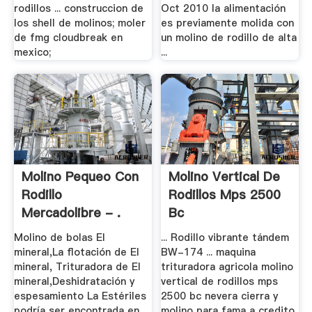
rodillos ... construccion de
Oct 2010 la alimentación
los shell de molinos; moler
es previamente molida con
de fmg cloudbreak en
un molino de rodillo de alta
mexico;
...
Molino Pequeo Con
Molino Vertical De
Rodillo
Rodillos Mps 2500
Mercadolibre - .
Bc
Molino de bolas El
... Rodillo vibrante tándem
mineral,La flotación de El
BW-174 ... maquina
mineral, Trituradora de El
trituradora agricola molino
mineral,Deshidratación y
vertical de rodillos mps
espesamiento La Estériles
2500 bc nevera cierra y
podría ser encontrada en
molino para fama a credito