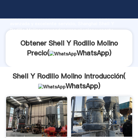
Shell Y Rodillo Molino fabricante Agarrando fuerte
capacidad de producción, fuerza de investigación
avanzada y excelente servicio, Shanghai Shell Y
Rodillo Molino proveedor crea el valor y aporta
valores a todos los clientes.
Obtener Shell Y Rodillo Molino
Precio(
WhatsApp
)
Shell Y Rodillo Molino Introducción(
WhatsApp
)