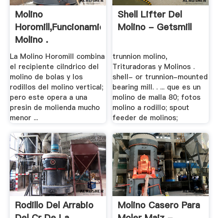
Molino
Shell Lifter Del
Horomill,Funcionamiento
Molino - Getsmill
Molino .
La Molino Horomill combina
trunnion molino,
el recipiente cilndrico del
Trituradoras y Molinos .
molino de bolas y los
shell- or trunnion-mounted
rodillos del molino vertical;
bearing mill. . ... que es un
pero este opera a una
molino de malla 80; fotos
presin de molienda mucho
molino a rodillo; spout
menor ...
feeder de molinos;
Rodillo Del Arrabio
Molino Casero Para
Del Cr De La
Moler Maiz - .