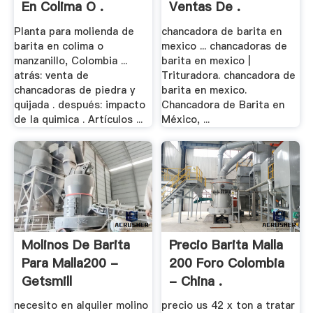
En Colima O .
Ventas De .
Planta para molienda de
chancadora de barita en
barita en colima o
mexico ... chancadoras de
manzanillo, Colombia ...
barita en mexico |
atrás: venta de
Trituradora. chancadora de
chancadoras de piedra y
barita en mexico.
quijada . después: impacto
Chancadora de Barita en
de la quimica . Artículos ...
México, ...
Molinos De Barita
Precio Barita Malla
Para Malla200 -
200 Foro Colombia
Getsmill
- China .
necesito en alquiler molino
precio us 42 x ton a tratar