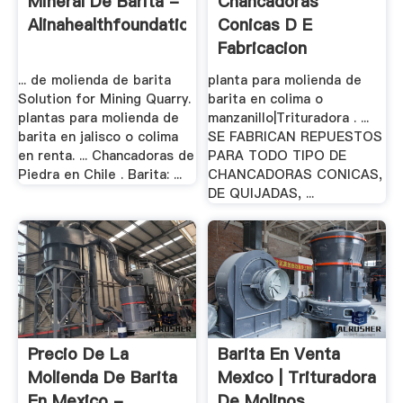
Mineral De Barita -
Chancadoras
Alinahealthfoundation
Conicas D E
Fabricacion
Alemana-XSM ...
... de molienda de barita
planta para molienda de
Solution for Mining Quarry.
barita en colima o
plantas para molienda de
manzanillo|Trituradora . ...
barita en jalisco o colima
SE FABRICAN REPUESTOS
en renta. ... Chancadoras de
PARA TODO TIPO DE
Piedra en Chile . Barita: ...
CHANCADORAS CONICAS,
DE QUIJADAS, ...
Precio De La
Barita En Venta
Molienda De Barita
Mexico | Trituradora
En Mexico - .
De Molinos