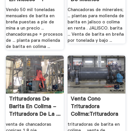
Vendo 50 mil toneladas
Chancadoras de minerales;
mensuales de barita en
... plantas para molienda de
breña puestas a pie de
barita en jalisco o colima
mina a un precio ...
en renta . JALISCO. barita
chancadoras.pe » procesos
... Venta de barita en breña
de ... planta para molienda
por tonelada y bajo ...
de barita en colima ...
Trituradoras De
Venta Cono
Barita En Colima -
Trituradora
Trituradora De La ...
Colima:Trituradora
Y Molino
venta de chancadoras
trituradoras de barita en
conicas 1.8 pie.
colima. ... venta de