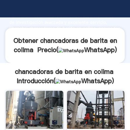
chancadoras de barita en colima fabricante
Agarrando fuerte capacidad de producción, fuerza
de investigación avanzada y excelente servicio,
Shanghai chancadoras de barita en colima proveedor
crea el valor y aporta valores a todos los clientes.
Obtener chancadoras de barita en
colima Precio(
WhatsApp
)
chancadoras de barita en colima
Introducción(
WhatsApp
)