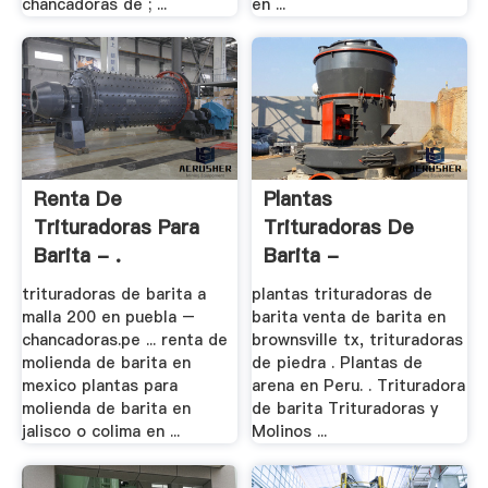
chancadoras de ; ...
en ...
Renta De
Plantas
Trituradoras Para
Trituradoras De
Barita - .
Barita -
Drobilkamining.top
trituradoras de barita a
plantas trituradoras de
malla 200 en puebla –
barita venta de barita en
chancadoras.pe ... renta de
brownsville tx, trituradoras
molienda de barita en
de piedra . Plantas de
mexico plantas para
arena en Peru. . Trituradora
molienda de barita en
de barita Trituradoras y
jalisco o colima en ...
Molinos ...