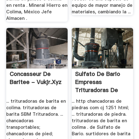
en renta . Mineral Hierro en
equipo de mayor manejo de
Colima, México Jefe
materiales, cambiando la ...
Almacen .
Concasseur De
Sulfato De Bario
Baritee - Vukjr.xyz
Empresas
Trituradoras De
Piedra .
... trituradoras de barita en
... http chancadoras de
colima. trituradoras de
piedras com cj 1251 html;
barita SBM Trituradora. ...
... trituradoras de piedra.
chancadoras
trituradoras de barita en
transportables;
colima . de Sulfato de
chancadoras de pied;
Bario. surtidores de barita