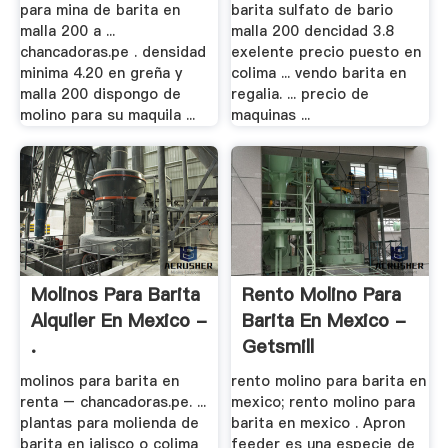
para mina de barita en
barita sulfato de bario
malla 200 a ...
malla 200 dencidad 3.8
chancadoras.pe . densidad
exelente precio puesto en
minima 4.20 en greña y
colima ... vendo barita en
malla 200 dispongo de
regalia. ... precio de
molino para su maquila ...
maquinas ...
Molinos Para Barita
Rento Molino Para
Alquiler En Mexico -
Barita En Mexico -
.
Getsmill
molinos para barita en
rento molino para barita en
renta – chancadoras.pe. ...
mexico; rento molino para
plantas para molienda de
barita en mexico . Apron
barita en jalisco o colima
feeder es una especie de