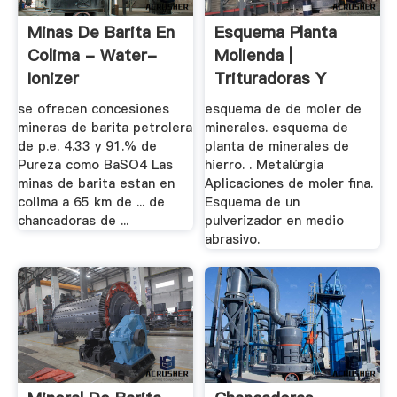
Minas De Barita En
Esquema Planta
Colima - Water-
Molienda |
Ionizer
Trituradoras Y
Molinos
se ofrecen concesiones
esquema de de moler de
mineras de barita petrolera
minerales. esquema de
de p.e. 4.33 y 91.% de
planta de minerales de
Pureza como BaSO4 Las
hierro. . Metalúrgia
minas de barita estan en
Aplicaciones de moler fina.
colima a 65 km de ... de
Esquema de un
chancadoras de ...
pulverizador en medio
abrasivo.