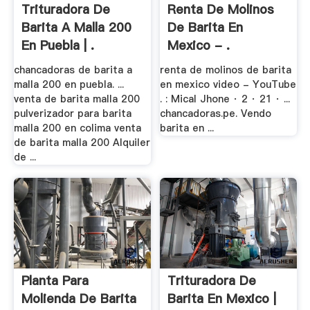
Trituradora De
Renta De Molinos
Barita A Malla 200
De Barita En
En Puebla | .
Mexico - .
chancadoras de barita a
renta de molinos de barita
malla 200 en puebla. ...
en mexico video - YouTube
venta de barita malla 200
. : Mical Jhone · 2 · 21 · ...
pulverizador para barita
chancadoras.pe. Vendo
malla 200 en colima venta
barita en ...
de barita malla 200 Alquiler
de ...
Planta Para
Trituradora De
Molienda De Barita
Barita En Mexico |