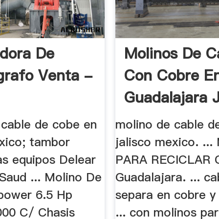
adora De
Molinos De C
ografo Venta -
Con Cobre E
Guadalajara J
 cable de cobe en
molino de cable d
exico; tambor
jalisco mexico. .
as equipos Delear
PARA RECICLAR 
Saud ... Molino De
Guadalajara. ... ca
power 6.5 Hp
separa en cobre y 
00 C/ Chasis
... con molinos pa