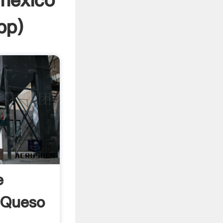
 mexico
pp
)
e
 Queso