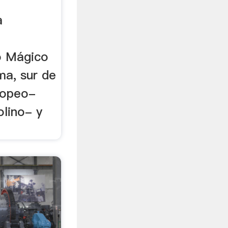
a
o Mágico
ima, sur de
popeo-
lino- y