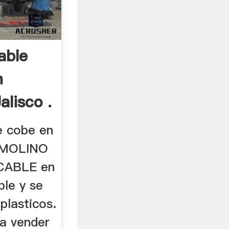
able
n
alisco .
e cobe en
.. MOLINO
CABLE en
ble y se
plasticos.
ra vender