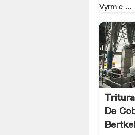
Vyrmlc ...
Tritur
De Cob
Bertkel