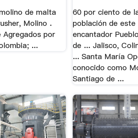
Arte
 molino de malta
60 por ciento de l
usher, Molino .
población de este
e Agregados por
encantador Puebl
lombia; ...
de ... Jalisco, Col
... Santa María O
conocido como Mo
Santiago de ...