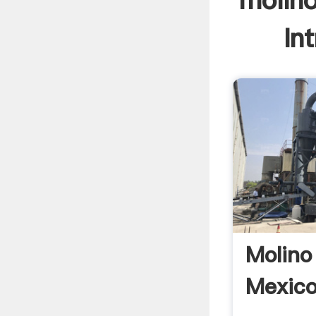
molino
In
Molino
Mexico