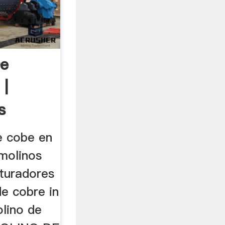
De
 |
s
e cobe en
 molinos
ituradores
e cobre in
lino de