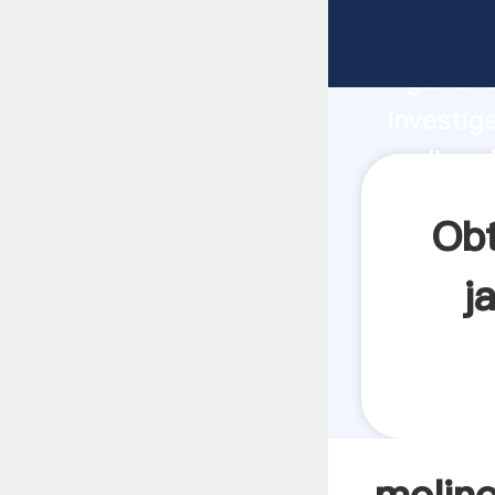
molino d
Agarrand
investig
molino d
el valor
Obt
j