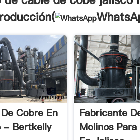
 de cable de cobe jalisco
troducción(
WhatsA
 De Cobre En
Fabricante D
 - Bertkelly
Molinos Para