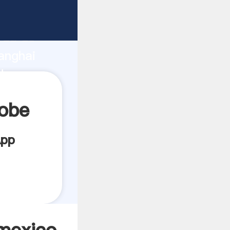
nte
rza de
anghai
dor crea
cobe