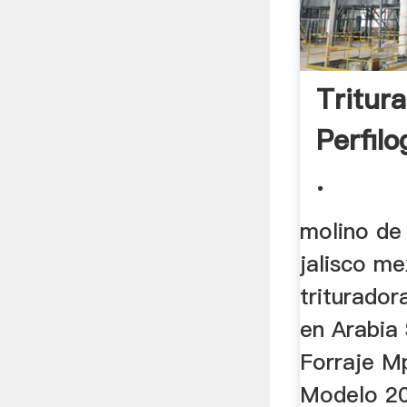
Tritur
Perfil
.
molino de
jalisco m
triturador
en Arabia 
Forraje M
Modelo 20