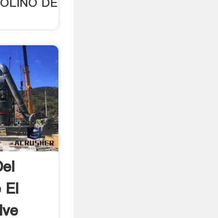
 MOLINO DE
Del
 El
lve