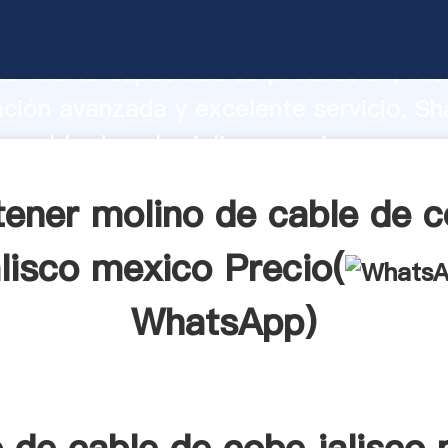
e cable de cobe jalisco mexico fabrica
o fuerte capacidad de producción, fue
ación avanzada y excelente servicio, Sh
e cable de cobe jalisco mexico provee
 y aporta valores a todos los clientes.
ener molino de cable de 
alisco mexico Precio(
WhatsApp
)