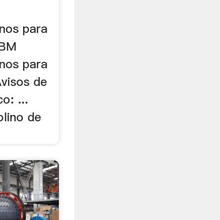
inos para
SBM
inos para
Avisos de
: ...
olino de