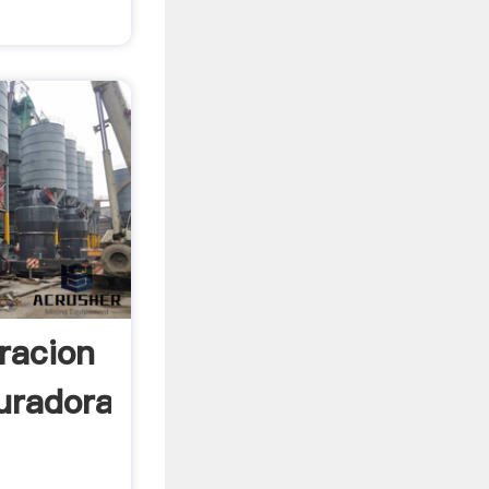
racion
turadora