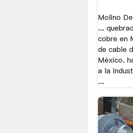
Molino De
... quebra
cobre en 
de cable 
México. h
a la indust
...