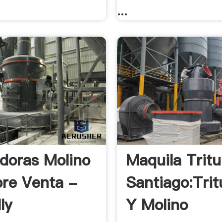
...
adoras Molino
Maquila Tritu
re Venta -
Santiago:Tri
ly
Y Molino