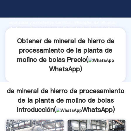
de mineral de hierro de procesamiento de la planta
de molino de bolas fabricante Agarrando fuerte
capacidad de producción, fuerza de investigación
avanzada y excelente servicio, Shanghai de mineral
de hierro de procesamiento de la planta de molino
de bolas proveedor crea el valor y aporta valores a
Obtener de mineral de hierro de
todos los clientes.
procesamiento de la planta de
molino de bolas Precio(
WhatsApp
)
de mineral de hierro de procesamiento
de la planta de molino de bolas
Introducción(
WhatsApp
)