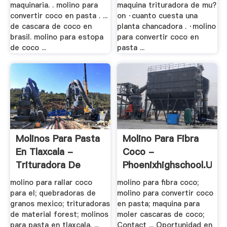
maquinaria. . molino para
maquina trituradora de mu?
convertir coco en pasta . ...
on ·cuanto cuesta una
de cascara de coco en
planta chancadora . ·molino
brasil. molino para estopa
para convertir coco en
de coco ...
pasta ...
Molinos Para Pasta
Molino Para Fibra
En Tlaxcala -
Coco -
Trituradora De
Phoenixhighschool.us
Cono
molino para rallar coco
molino para fibra coco;
para el; quebradoras de
molino para convertir coco
granos mexico; trituradoras
en pasta; maquina para
de material forest; molinos
moler cascaras de coco;
para pasta en tlaxcala. ...
Contact ... Oportunidad en