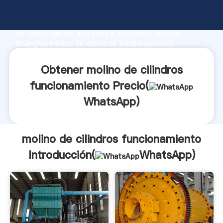
molino de cilindros funcionamiento fabricante
Agarrando fuerte capacidad de producción, fuerza
de investigación avanzada y excelente servicio,
Shanghai molino de cilindros funcionamiento
proveedor crea el valor y aporta valores a todos los
clientes.
Obtener molino de cilindros
funcionamiento Precio(
WhatsApp
)
molino de cilindros funcionamiento
Introducción(
WhatsApp
)